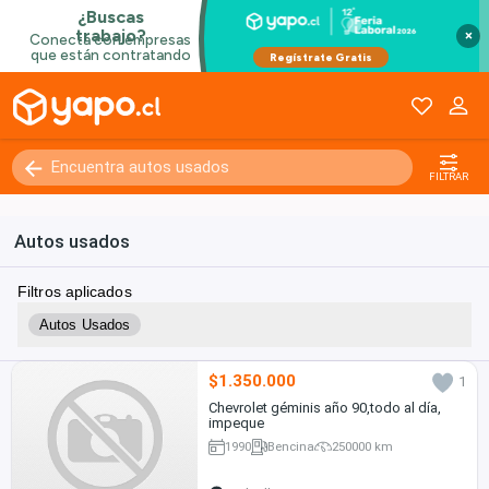
×
FILTRAR
Autos usados
Filtros aplicados
Autos Usados
$1.350.000
1
Chevrolet géminis año 90,todo al día,
impeque
1990
Bencina
250000 km