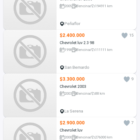
2005
Bencina
194911 km
Peñaflor
$2.400.000
15
Chevrolet luv 2.3 98
1998
Bencina
111111 km
San Bernardo
$3.300.000
9
Chevrolet 2003
2003
Bencina
88 km
La Serena
$2.900.000
7
Chevrolet luv
2000
Bencina
276000 km