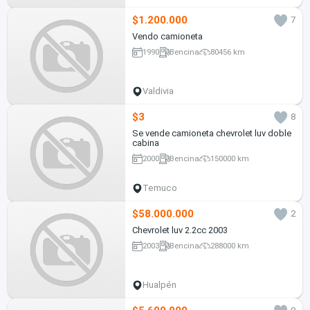
$1.200.000
7
Vendo camioneta
1990
Bencina
80456 km
Valdivia
$3
8
Se vende camioneta chevrolet luv doble
cabina
2000
Bencina
150000 km
Temuco
$58.000.000
2
Chevrolet luv 2.2cc 2003
2003
Bencina
288000 km
Hualpén