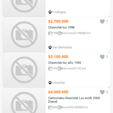
Codegua
$2.700.000
7
Chevrolet luv 1998
1998
Bencina
190000 km
San Bernardo
$3.100.000
2
Chevrolet luv, año 1993
1993
Bencina
192 km
Limache
$4.000.000
3
Camioneta Chevrolet Luv work 2005
Diesel
2005
Diesel
245000 km