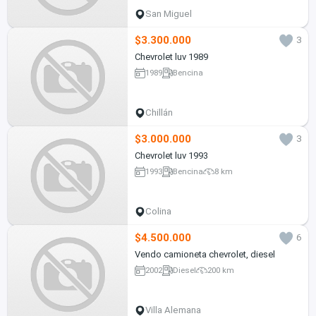
San Miguel
$3.300.000
3
Chevrolet luv 1989
1989
Bencina
Chillán
$3.000.000
3
Chevrolet luv 1993
1993
Bencina
8 km
Colina
$4.500.000
6
Vendo camioneta chevrolet, diesel
2002
Diesel
200 km
Villa Alemana