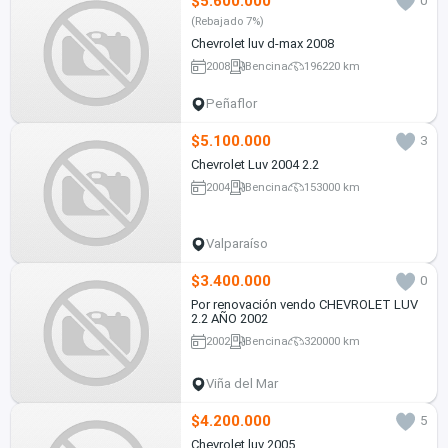
$5.600.000
0
(Rebajado 7%)
Chevrolet luv d-max 2008
2008
Bencina
196220 km
Peñaflor
$5.100.000
3
Chevrolet Luv 2004 2.2
2004
Bencina
153000 km
Valparaíso
$3.400.000
0
Por renovación vendo CHEVROLET LUV
2.2 AÑO 2002
2002
Bencina
320000 km
Viña del Mar
$4.200.000
5
Chevrolet luv 2005