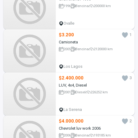
1996
Bencina
200000 km
Ovalle
$3.200
1
Camioneta
2005
Bencina
2120000 km
Los Lagos
$2.400.000
3
LUV, 4x4, Diesel
2001
Diesel
226252 km
La Serena
$4.000.000
2
Chevrolet luv work 2006
2006
Bencina
193185 km