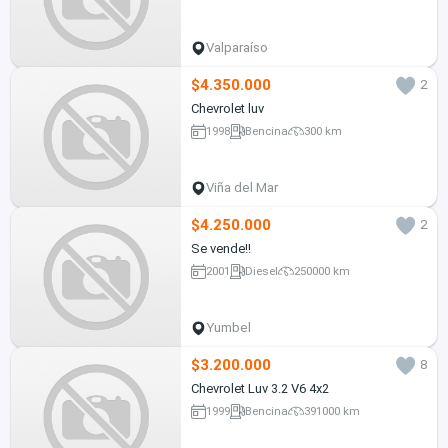
Valparaíso
$4.350.000
2
Chevrolet luv
1998
Bencina
300 km
Viña del Mar
$4.250.000
2
Se vende!!
2001
Diesel
250000 km
Yumbel
$3.200.000
8
Chevrolet Luv 3.2 V6 4x2
1999
Bencina
391000 km