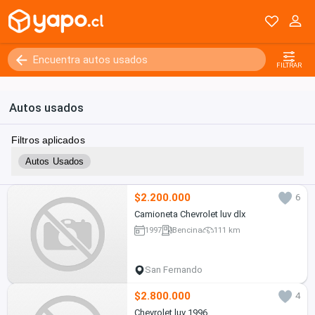
FILTRAR
Autos usados
Filtros aplicados
Autos Usados
$2.200.000
6
Camioneta Chevrolet luv dlx
1997
Bencina
111 km
San Fernando
$2.800.000
4
Chevrolet luv 1996