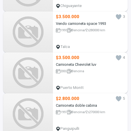
Chiguayante
$3.500.000
3
Vendo camioneta space 1993
1993
Bencina
280000 km
Talca
$3.500.000
4
Camioneta Chevrolet luv
2002
Bencina
Puerto Montt
$2.800.000
5
Camioneta doble cabina
1997
Bencina
270000 km
Panguipulli