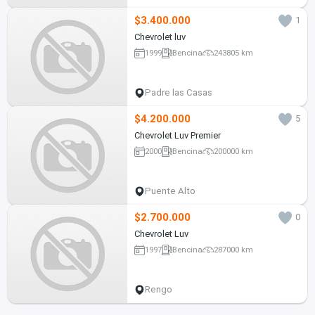
$3.400.000
1
Chevrolet luv
1999
Bencina
243805 km
Padre las Casas
$4.200.000
5
Chevrolet Luv Premier
2000
Bencina
200000 km
Puente Alto
$2.700.000
0
Chevrolet Luv
1997
Bencina
287000 km
Rengo