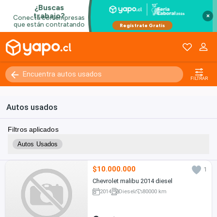
×
FILTRAR
Autos usados
Filtros aplicados
Autos Usados
$10.000.000
1
Chevrolet malibu 2014 diesel
2014
Diesel
80000 km