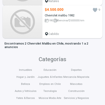
Natales
$4.500.000
9
Chevrolet malibu 1982
1982
Bencina
555555 km
Cabildo
Encontramos 2 Chevrolet Malibu en Chile, mostrando 1 a 2
anuncios
Categorías
Inmuebles
Educación
Deportes
Hogar y Jardín
Juguetes & Infantes
Mercancía Mayorista
Belleza
Empleos en Chile
Mascotas
Autos y Vehículos
Tecnología
Construcción
Yates & Barcos
Música Moda Arte
Servicios y Negocios