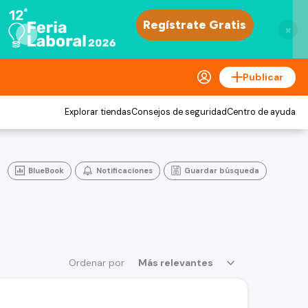
×
Publicar
Explorar tiendas
Consejos de seguridad
Centro de ayuda
BlueBook
Notificaciones
Guardar búsqueda
Ordenar por
Más relevantes