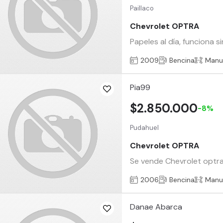
Paillaco
Chevrolet OPTRA
Papeles al día, funciona 
2009
Bencina
Manu
Pia99
$2.850.000
-8%
Pudahuel
Chevrolet OPTRA
Se vende Chevrolet optra
2006
Bencina
Manu
Danae Abarca