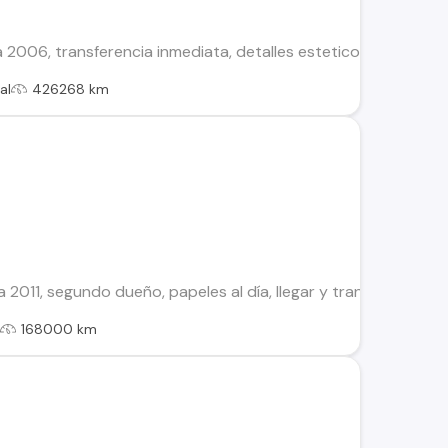
 2006, transferencia inmediata, detalles esteticos x el año
al
426268 km
011, segundo dueño, papeles al día, llegar y transferir.
l
168000 km