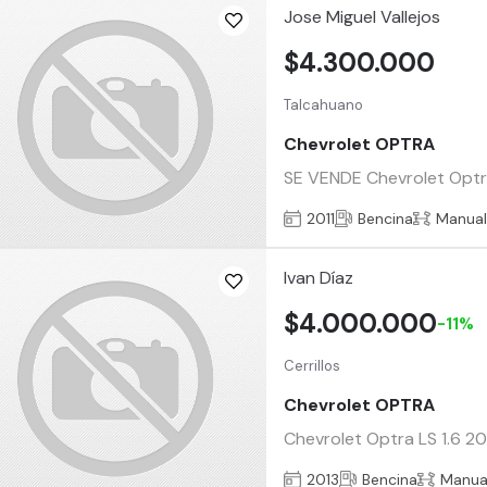
Jose Miguel Vallejos
$4.300.000
Talcahuano
Chevrolet OPTRA
SE VENDE Chevrolet Optra 
2011
Bencina
Manua
Ivan Díaz
$4.000.000
-11%
Cerrillos
Chevrolet OPTRA
Chevrolet Optra LS 1.6 20
2013
Bencina
Manua