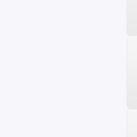
Trailblazer
Uplander