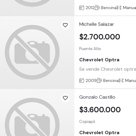
2012
Bencina
Manua
Michelle Salazar
$2.700.000
Puente Alto
Chevrolet Optra
Se vende Chevrolet optra 1
2009
Bencina
Manu
Gonzalo Castillo
$3.600.000
Copiapó
Chevrolet Optra