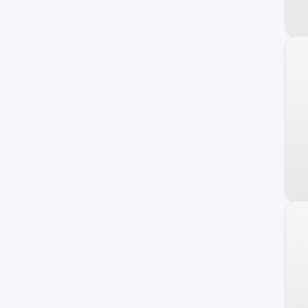
C-10
Blazer
Equinox
Suburban
Camaro
Prisma
Sonic
TrailBlazer
C/K 1500 Series
Orlando
Onix Turbo
Vivant
Apache-10