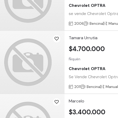
Chevrolet OPTRA
se vende Chevrolet Optra
2006
Bencina
Manu
Tamara Urrutia
$4.700.000
Ñiquén
Chevrolet OPTRA
Se Vende Chevrolet Optra 2
2011
Bencina
Manua
Marcelo
$3.400.000