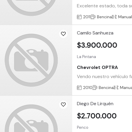
Excelente estado, toda su
2011
Bencina
Manua
Camilo Sanhueza
$3.900.000
La Pintana
Chevrolet OPTRA
Vendo nuestro vehículo fa
2010
Bencina
Manua
Diego De Lirquén
$2.700.000
Penco