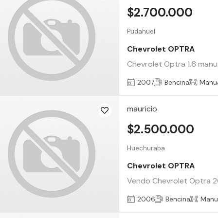
$2.700.000
Pudahuel
Chevrolet OPTRA
Chevrolet Optra 1.6 manual
2007
Bencina
Manu
mauricio
$2.500.000
Huechuraba
Chevrolet OPTRA
Vendo Chevrolet Optra 200
2006
Bencina
Manu