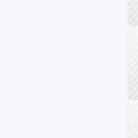
Cavalier
Cobalt
N300
Corvette
Silverado 1500
Astro
C/K 2500 Series
Chevette
Classic
Monte Carlo
Nova
Prizm
Tahoe Hybrid
TrailBlazer EXT