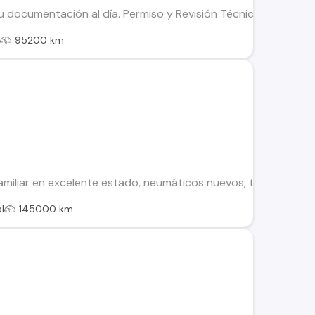
 documentación al día. Permiso y Revisión Técnica. Año 2011 
l
95200 km
miliar en excelente estado, neumáticos nuevos, tapiz impecabl
l
145000 km