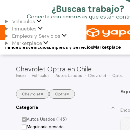
Vehículos
Inmuebles
Empleos y Servicios
Marketplace
Inmuebles
Vehículos
Empleos y Servicios
Marketplace
Chevrolet Optra en Chile
Inicio
Vehículos
Autos Usados
Chevrolet
Optra
Exp
Chevrolet
Optra
Categoría
Enco
Autos Usados (145)
Maquinaria pesada