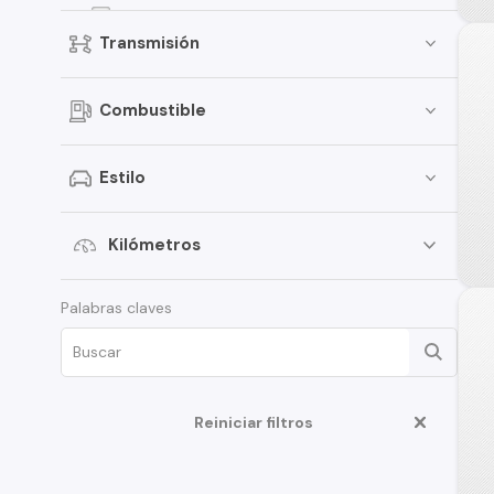
Groove
Transmisión
Onix
Spark
Combustible
D-Max
Traverse
Estilo
S-10
Aveo
Kilómetros
Montana
Palabras claves
Corsa
Tahoe
Cruze
Reiniciar filtros
N400
Spin