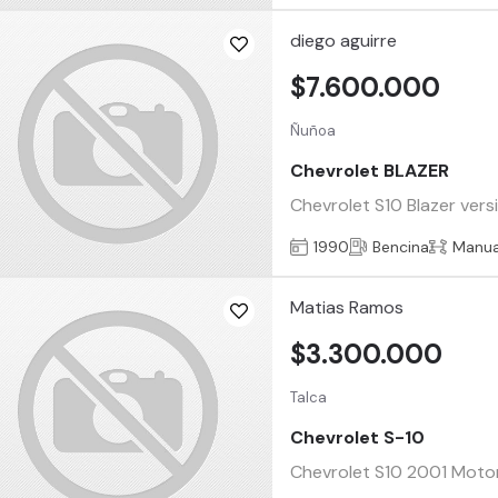
diego aguirre
$7.600.000
Ñuñoa
Chevrolet BLAZER
Chevrolet S10 Blazer vers
1990
Bencina
Manua
Matias Ramos
$3.300.000
Talca
Chevrolet S-10
Chevrolet S10 2001 Motor 