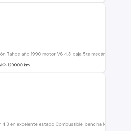
ión Tahoe año 1990 motor V6 4.3, caja 5ta mecánica 4x4, aire
l
129000 km
4.3 en excelente estado Combustible: bencina Motor sin fugas, 