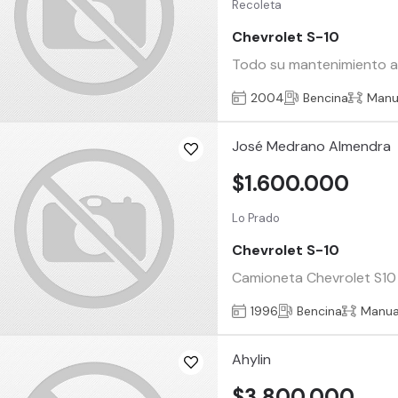
Recoleta
Chevrolet S-10
Todo su mantenimiento al
2004
Bencina
Manu
José Medrano Almendra
$1.600.000
Lo Prado
Chevrolet S-10
Camioneta Chevrolet S10 
1996
Bencina
Manua
Ahylin
$3.800.000