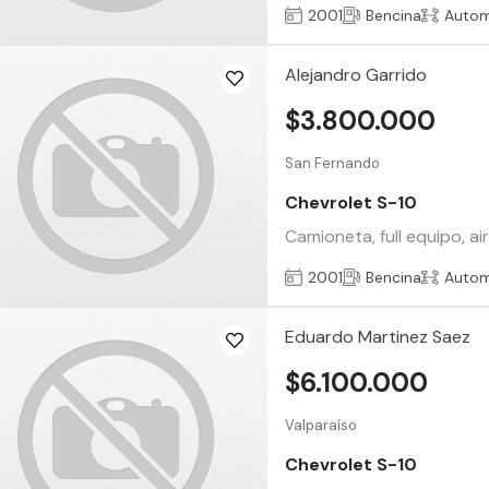
2001
Bencina
Autom
Alejandro Garrido
$3.800.000
San Fernando
Chevrolet S-10
Camioneta, full equipo, a
2001
Bencina
Autom
Eduardo Martinez Saez
$6.100.000
Valparaíso
Chevrolet S-10