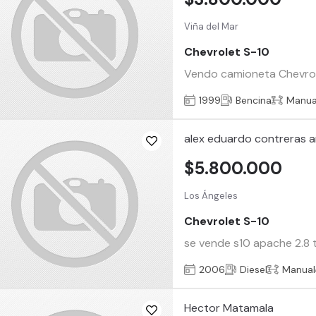
Viña del Mar
Chevrolet S-10
Vendo camioneta Chevrole
1999
Bencina
Manua
alex eduardo contreras a
$5.800.000
Los Ángeles
Chevrolet S-10
se vende s10 apache 2.8 t
2006
Diesel
Manual
Hector Matamala