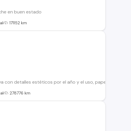
che en buen estado
al
171152 km
con detalles estéticos por el año y el uso, papeles al día si
al
278776 km