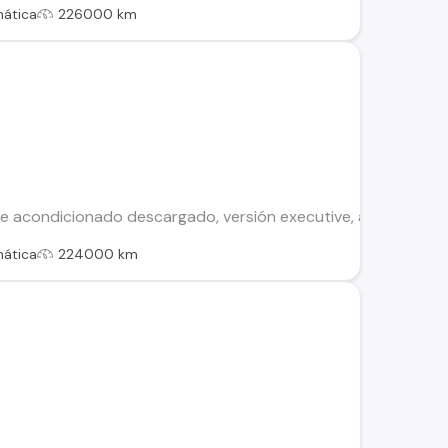
ática
226000 km
ire acondicionado descargado, versión executive, asientos de
ática
224000 km