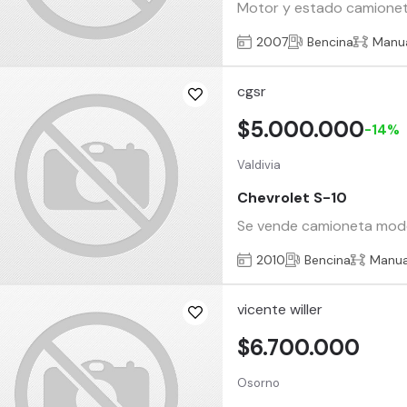
Motor y estado camionet
2007
Bencina
Manu
cgsr
$5.000.000
-14%
Valdivia
Chevrolet S-10
Se vende camioneta modelo
2010
Bencina
Manua
vicente willer
$6.700.000
Osorno