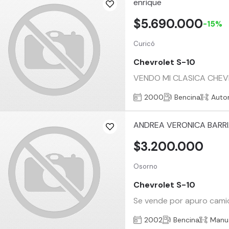
enrique
$5.690.000
-15%
Curicó
Chevrolet S-10
VENDO MI CLASICA CHEVR
2000
Bencina
Auto
ANDREA VERONICA BARR
$3.200.000
Osorno
Chevrolet S-10
Se vende por apuro camio
2002
Bencina
Manu