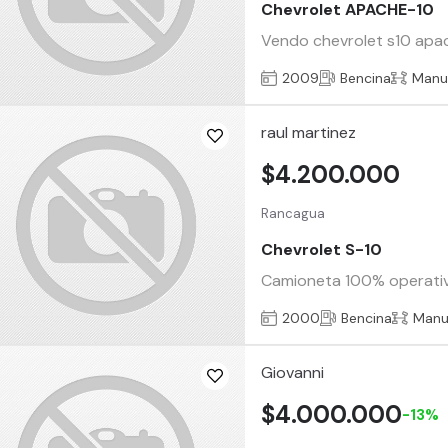
Chevrolet APACHE-10
Vendo chevrolet s10 apa
2009
Bencina
Manu
raul martinez
$4.200.000
Rancagua
Chevrolet S-10
Camioneta 100% operativa 
2000
Bencina
Manu
Giovanni
$4.000.000
-13%