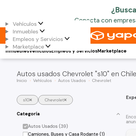
Vehículos
Inmuebles
Empleos y Servicios
Marketplace
Inmuebles
Vehículos
Empleos y Servicios
Marketplace
Autos usados Chevrolet "s10" en Chil
Inicio
Vehículos
Autos Usados
Chevrolet
Exp
s10
Chevrolet
Categoría
Enco
anun
Autos Usados (39)
Camiones, Buses y Casa Rodante (1)