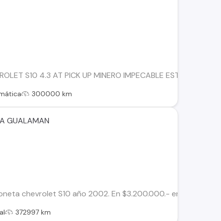
OLET S10 4.3 AT PICK UP MINERO IMPECABLE ESTADO NEUMA
mática
300000 km
IA GUALAMAN
neta chevrolet S10 año 2002. En $3.200.000.- en buen estad
al
372997 km