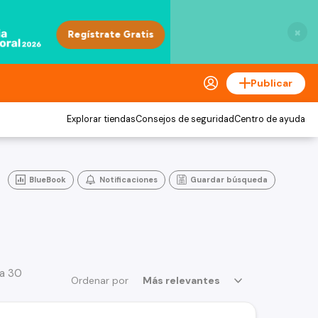
×
Publicar
Explorar tiendas
Consejos de seguridad
Centro de ayuda
BlueBook
Notificaciones
Guardar búsqueda
 a 30
Ordenar por
Más relevantes