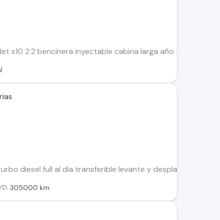
t s10 2.2 bencinera inyectable cabina larga año 1999 sin mul
l
rias
urbo diesel full al dia transferible levante y desplazada 2 pu
305000 km