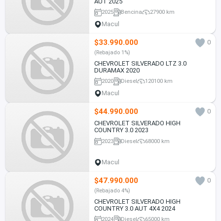
AUT 2025
2025
Bencina
27900 km
Macul
$33.990.000
0
(Rebajado 1%)
CHEVROLET SILVERADO LTZ 3.0
DURAMAX 2020
2020
Diesel
120100 km
Macul
$44.990.000
0
CHEVROLET SILVERADO HIGH
COUNTRY 3.0 2023
2023
Diesel
68000 km
Macul
$47.990.000
0
(Rebajado 4%)
CHEVROLET SILVERADO HIGH
COUNTRY 3.0 AUT 4X4 2024
2024
Diesel
65000 km