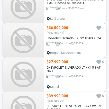
3.0 DURAMAX AT 4x4 2024
2023
Diesel
92000 km
La Serena
$36.500.000
1
(Rebajado 4%)
Chevrolet Silverado 6.2 Zr2 At 4x4 2024
2024
Bencina
58000 km
Región Metropolitana
$27.990.000
0
CHEVROLET SILVERADO LT 4X4 5.3 AT
2021
2021
Bencina
82500 km
Macul
$39.990.000
0
(Rebajado 2%)
CHEVROLET SILVERADO LT 4X4 CC 5.3