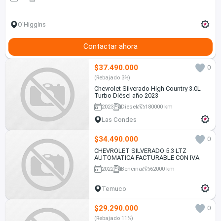
O'Higgins
Contactar ahora
$37.490.000
0
(Rebajado 3%)
Chevrolet Silverado High Country 3.0L
Turbo Diésel año 2023
2023
Diesel
180000 km
Las Condes
$34.490.000
0
CHEVROLET SILVERADO 5.3 LTZ
AUTOMATICA FACTURABLE CON IVA
2022
Bencina
62000 km
Temuco
$29.290.000
0
(Rebajado 11%)