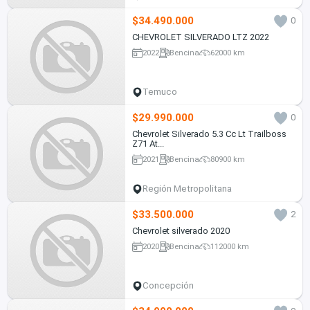
$34.490.000
0
CHEVROLET SILVERADO LTZ 2022
2022
Bencina
62000 km
Temuco
$29.990.000
0
Chevrolet Silverado 5.3 Cc Lt Trailboss
Z71 At...
2021
Bencina
80900 km
Región Metropolitana
$33.500.000
2
Chevrolet silverado 2020
2020
Bencina
112000 km
Concepción