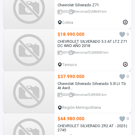
Chevrolet Silverado Z71
2022
Bencina
58643 km
Colina
$18.990.000
0
CHEVROLET SILVERADO 5.3 AT LTZ Z71
DC 4WD AÑO 2018
2018
Bencina
200000 km
Temuco
$37.990.000
0
Chevrolet Silverado Silverado 5.3l Lt Tb
At Awd...
2024
Bencina
89300 km
Región Metropolitana
$44.980.000
0
CHEVROLET SILVERADO ZR2 AT - 2025 |
2745