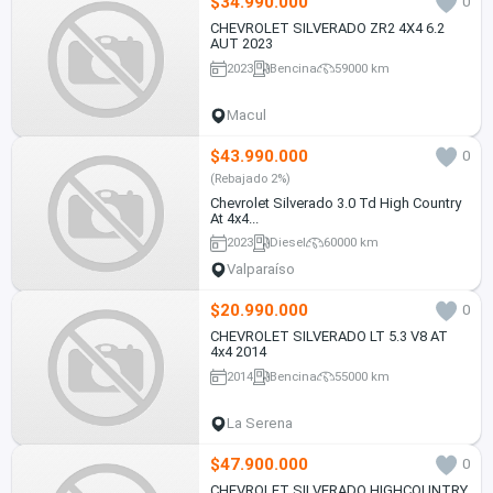
$34.990.000
0
CHEVROLET SILVERADO ZR2 4X4 6.2
AUT 2023
2023
Bencina
59000 km
Macul
$43.990.000
0
(Rebajado 2%)
Chevrolet Silverado 3.0 Td High Country
At 4x4...
2023
Diesel
60000 km
Valparaíso
$20.990.000
0
CHEVROLET SILVERADO LT 5.3 V8 AT
4x4 2014
2014
Bencina
55000 km
La Serena
$47.900.000
0
CHEVROLET SILVERADO HIGHCOUNTRY