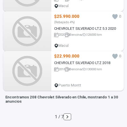
Macul
$25.990.000
0
(Rebajado 4%)
CHEVROLET SILVERADO LTZ 5.3 2020
2020
Bencina
126000 km
Macul
$22.990.000
0
CHEVROLET SILVERADO LTZ 2018
2018
Bencina
130000 km
Puerto Montt
Encontramos 208 Chevrolet Silverado en Chile, mostrando 1 a 30
anuncios
1 / 7