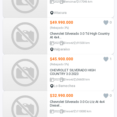
2025
Bencina
17046 km
Vitacura
$49.990.000
0
(Rebajado 3%)
Chevrolet Silverado 3.0 Td High Country
At 4x4...
2023
Diesel
91500 km
Valparaíso
$45.900.000
1
(Rebajado 5%)
CHEVROLET SILVERADO HIGH
COUNTRY 3.0 2023
2023
Diesel
56600 km
Lo Barnechea
$32.990.000
0
Chevrolet Silverado 3.0 Cc Ltz At 4x4
Diesel...
2022
Diesel
110000 km