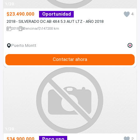
1/20
$23.490.000
Oportunidad
4
2018 - SILVERADO DC AB 4X4 5.3 AUT LTZ - AÑO 2018
2018
Bencina
147200 km
Puerto Montt
Contactar ahora
1/20
$34.900.000
Poco uso
2