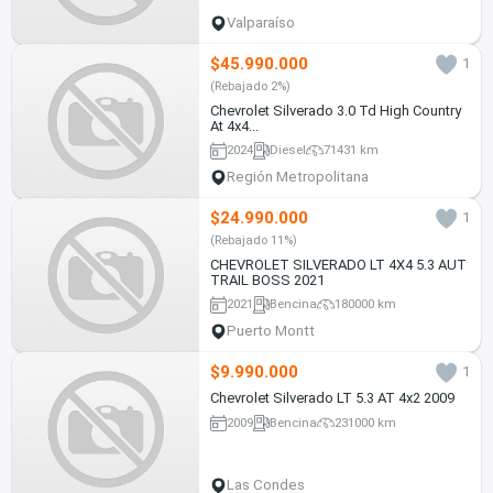
Valparaíso
$45.990.000
1
(Rebajado 2%)
Chevrolet Silverado 3.0 Td High Country
At 4x4...
2024
Diesel
71431 km
Región Metropolitana
$24.990.000
1
(Rebajado 11%)
CHEVROLET SILVERADO LT 4X4 5.3 AUT
TRAIL BOSS 2021
2021
Bencina
180000 km
Puerto Montt
$9.990.000
1
Chevrolet Silverado LT 5.3 AT 4x2 2009
2009
Bencina
231000 km
Las Condes