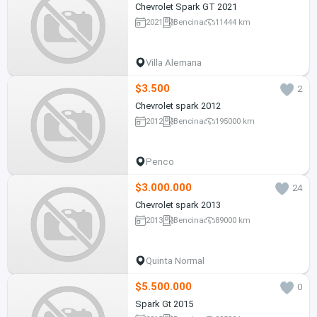
Chevrolet Spark GT 2021
2021
Bencina
11444 km
Villa Alemana
$3.500
2
Chevrolet spark 2012
2012
Bencina
195000 km
Penco
$3.000.000
24
Chevrolet spark 2013
2013
Bencina
89000 km
Quinta Normal
$5.500.000
0
Spark Gt 2015