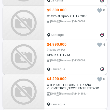
La Reina
$5.300.000
0
Chevrolet Spark GT 1.2 2016
2016
Bencina
140000 km
Santiago
$4.990.000
4
(Rebajado 6%)
SPARK GT 1.2 MT
2019
Bencina
133800 km
Rancagua
$4.290.000
0
CHEVROLET SPARK LITE / AÑO
KILOMETROS / EXCELENTE ESTADO
2015
Bencina
146488 km
Rancagua