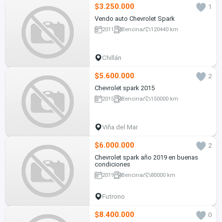
$3.250.000
1
Vendo auto Chevrolet Spark
2011
Bencina
120440 km
Chillán
$5.600.000
2
Chevrolet spark 2015
2015
Bencina
150000 km
Viña del Mar
$6.000.000
2
Chevrolet spark año 2019 en buenas
condiciones
2019
Bencina
80000 km
Futrono
$8.400.000
0