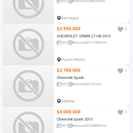
2015
Bencina
89500 km
Rancagua
$3.990.000
2
CHEVROLET SPARK LT HB 2013
2013
Bencina
117000 km
Puerto Montt
$3.700.000
1
Chevrolet Spark
2011
Bencina
127 km
Valdivia
$4.000.000
7
Chevrolet spark 2013
2013
Bencina
208000 km