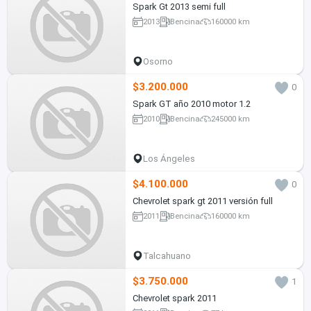
Spark Gt 2013 semi full
2013
Bencina
160000 km
Osorno
$3.200.000
0
Spark GT año 2010 motor 1.2
2010
Bencina
245000 km
Los Ángeles
$4.100.000
0
Chevrolet spark gt 2011 versión full
2011
Bencina
160000 km
Talcahuano
$3.750.000
1
Chevrolet spark 2011