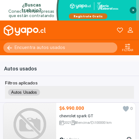
×
FILTRAR
Autos usados
Filtros aplicados
Autos Usados
$6.990.000
0
chevrolet spark GT
2021
Bencina
100000 km