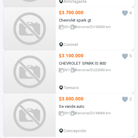
Antofagasta
$3.700.000
4
Chevrolet spark gt
2012
Bencina
150000 km
Coronel
$3.100.000
5
CHEVROLET SPARK lS 800
2011
Bencina
222000 km
Temuco
$3.000.000
2
Se vende auto
2013
Bencina
144000 km
Concepción