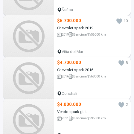
Ñuñoa
$5.700.000
10
Chevrolet spark 2019
2019
Bencina
56000 km
Viña del Mar
$4.700.000
8
Chevrolet spark 2016
2016
Bencina
68000 km
Conchalí
$4.000.000
2
Vendo spark gt lt
2011
Bencina
95000 km