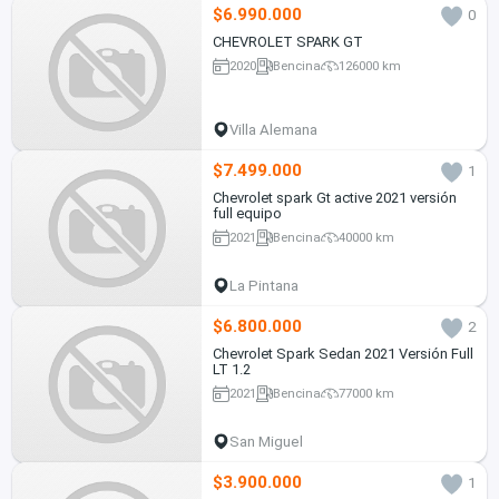
$6.990.000
0
CHEVROLET SPARK GT
2020
Bencina
126000 km
Villa Alemana
$7.499.000
1
Chevrolet spark Gt active 2021 versión
full equipo
2021
Bencina
40000 km
La Pintana
$6.800.000
2
Chevrolet Spark Sedan 2021 Versión Full
LT 1.2
2021
Bencina
77000 km
San Miguel
$3.900.000
1