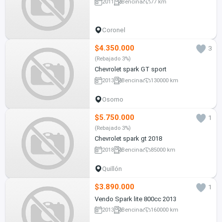
2011
Bencina
77 km
Coronel
$4.350.000
3
(Rebajado 3%)
Chevrolet spark GT sport
2013
Bencina
130000 km
Osorno
$5.750.000
1
(Rebajado 3%)
Chevrolet spark gt 2018
2018
Bencina
85000 km
Quillón
$3.890.000
1
Vendo Spark lite 800cc 2013
2013
Bencina
160000 km