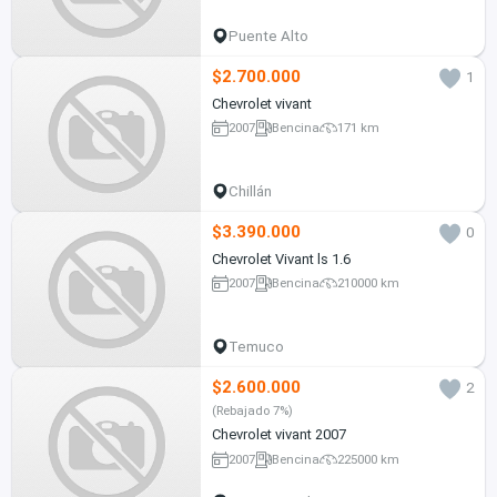
Puente Alto
$2.700.000
1
Chevrolet vivant
2007
Bencina
171 km
Chillán
$3.390.000
0
Chevrolet Vivant ls 1.6
2007
Bencina
210000 km
Temuco
$2.600.000
2
(Rebajado 7%)
Chevrolet vivant 2007
2007
Bencina
225000 km