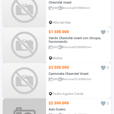
Chevrolet vivant
2009
Bencina
99000 km
Viña del Mar
$1.500.000
1
Vendo Chevrolet vivant con choque,
funcionando
2007
Bencina
286000 km
Molina
$3.500.000
0
Camioneta Chevrolet Vivant
2009
Bencina
163000 km
Pedro Aguirre Cerda
$2.500.000
2
Auto bueno