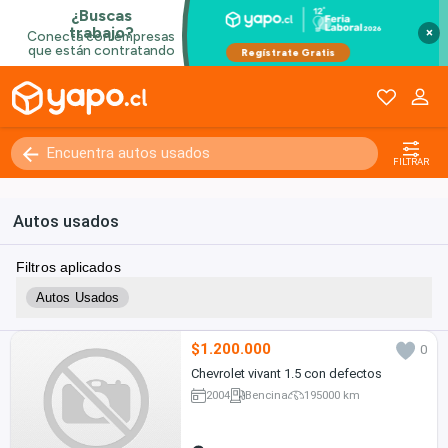
×
FILTRAR
Autos usados
Filtros aplicados
Autos Usados
$1.200.000
0
Chevrolet vivant 1.5 con defectos
2004
Bencina
195000 km