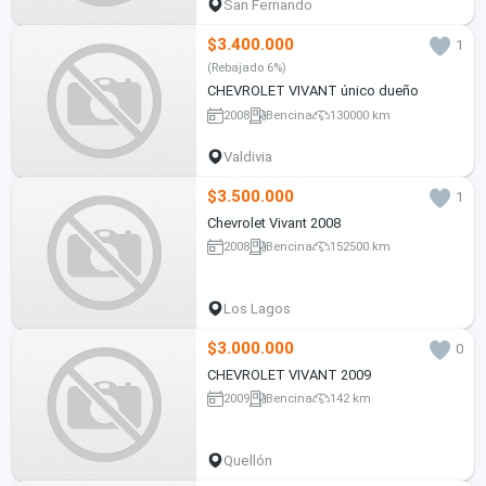
San Fernando
$3.400.000
1
(Rebajado 6%)
CHEVROLET VIVANT único dueño
2008
Bencina
130000 km
Valdivia
$3.500.000
1
Chevrolet Vivant 2008
2008
Bencina
152500 km
Los Lagos
$3.000.000
0
CHEVROLET VIVANT 2009
2009
Bencina
142 km
Quellón