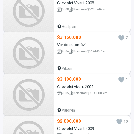
Chevrolet Vivant 2008
2008
Bencina
243746 km
Hualpén
$3.150.000
2
Vendo automóvil
2004
Bencina
141457 km
Vilcún
$3.100.000
1
Chevrolet vivant 2005
2005
Bencina
198000 km
Valdivia
$2.800.000
10
Chevrolet Vivant 2009