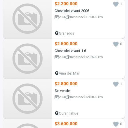
$2.200.000
1
Chevrolet vivant 2006
2006
Bencina
150000 km
Graneros
$2.500.000
0
Chevrolet vivant 1.6
2008
Bencina
202500 km
Viña del Mar
$2.800.000
1
Se vende
2008
Bencina
216000 km
Curanilahue
$3.600.000
0