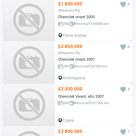
$1.800.000
4
(Rebajado 8%)
Chevrolet vivant 2005
2006
Bencina
160000 km
Punta Arenas
$3.850.000
6
(Rebajado 3%)
Chevrolet vivant 2007
2007
Bencina
81000 km
Antofagasta
$3.300.000
4
Chevrolet Vivant, año 2007
2007
Bencina
211000 km
Colina
$3.800.000
1