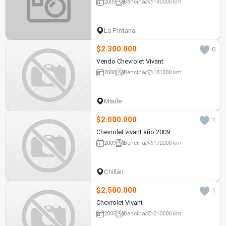
2009
Bencina
180000 km
La Pintana
$2.300.000
0
Vendo Chevrolet Vivant
2008
Bencina
181000 km
Maule
$2.000.000
1
Chevrolet vivant año 2009
2009
Bencina
172000 km
Chillán
$2.500.000
1
Chevrolet Vivant
2005
Bencina
210000 km