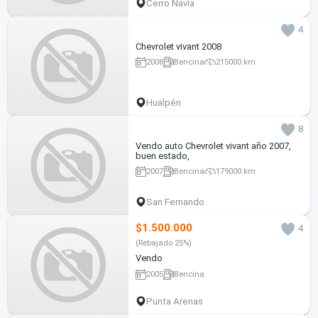
Cerro Navia
4
Chevrolet vivant 2008
2008
Bencina
215000 km
Hualpén
8
Vendo auto Chevrolet vivant año 2007,
buen estado,
2007
Bencina
179000 km
San Fernando
$1.500.000
4
(Rebajado 25%)
Vendo
2005
Bencina
Punta Arenas