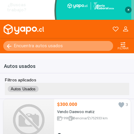
×
FILTRAR
Autos usados
Filtros aplicados
Autos Usados
$300.000
3
Vendo Daewoo matiz
1998
Bencina
752933 km