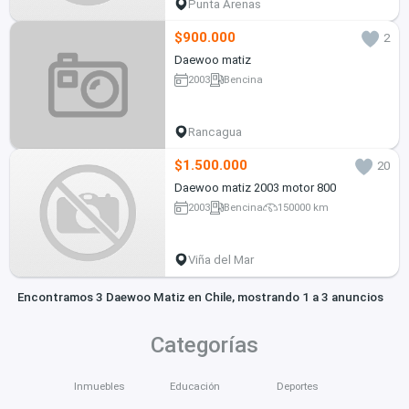
Punta Arenas
$900.000
2
Daewoo matiz
2003
Bencina
Rancagua
$1.500.000
20
Daewoo matiz 2003 motor 800
2003
Bencina
150000 km
Viña del Mar
Encontramos 3 Daewoo Matiz en Chile, mostrando 1 a 3 anuncios
Categorías
Inmuebles
Educación
Deportes