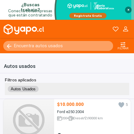
×
FILTRAR
Autos usados
Filtros aplicados
Autos Usados
$10.000.000
5
Ford e250 2004
2004
Diesel
90000 km