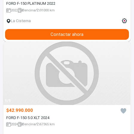
FORD F-150 PLATINUM 2022
2022
Bencina
91000 km
La Cisterna
Contactar ahora
1/1
$42.990.000
FORD F-150 5.0 XLT 2024
2024
Bencina
67365 km