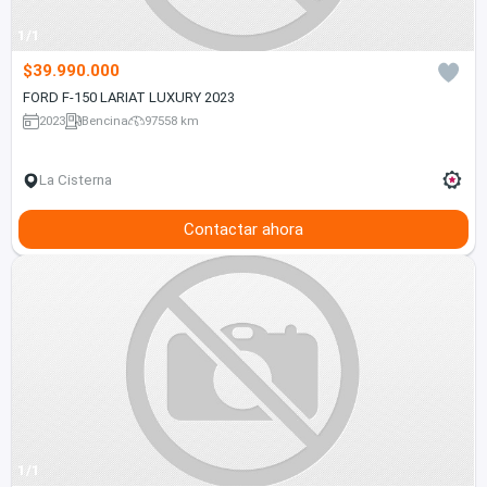
1/1
$39.990.000
FORD F-150 LARIAT LUXURY 2023
2023
Bencina
97558 km
La Cisterna
Contactar ahora
1/1