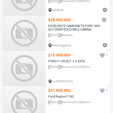
2022
Bencina
106000 km
Valdivia
$28.000.000
EXCELENTE CAMIONETA FORD 4X4
AUTOMÁTICA DOBLE CABINA
2021
Bencina
Antofagasta
$15.900.000
1
FORD F-150 XLT 3.5 2018
2018
Bencina
153900 km
Lo Barnechea
$21.900.000
7
Ford Raptor F150
2012
Bencina
156000 km