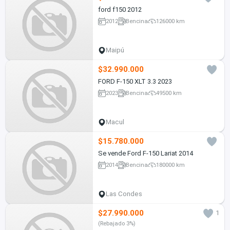
ford f150 2012
2012
Bencina
126000 km
Maipú
$32.990.000
FORD F-150 XLT 3.3 2023
2023
Bencina
49500 km
Macul
$15.780.000
Se vende Ford F-150 Lariat 2014
2014
Bencina
180000 km
Las Condes
$27.990.000
1
(Rebajado 3%)