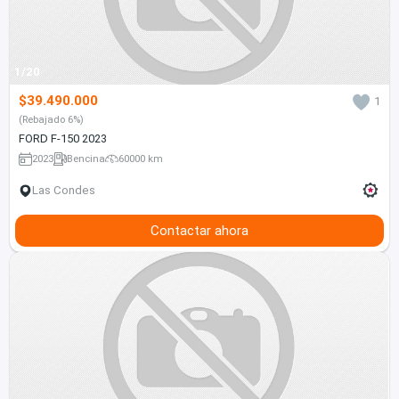
1/20
$39.490.000
1
(Rebajado 6%)
FORD F-150 2023
2023
Bencina
60000 km
Las Condes
Contactar ahora