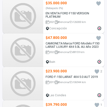
$35.000.000
(Rebajado 5%)
EN VENTA FORD F150 VERSION
PLATINUM
2021
Bencina
126000 km
Concepción
$47.800.000
CAMIONETA Marca FORD Modelo F150
LARIAT LUXURY 4X4 5.0L AU Año 2023
2023
Bencina
88159 km
Buin
$23.900.000
2
FORD F-150 LARIAT 4X4 5.0 AUT 2019
2019
Bencina
106944 km
Las Condes
$39.790.000
1