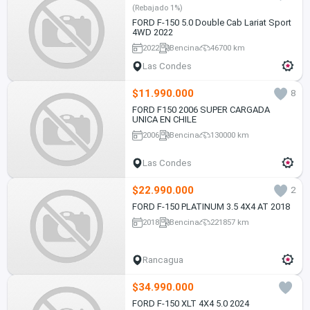
(Rebajado 1%)
FORD F-150 5.0 Double Cab Lariat Sport
4WD 2022
2022
Bencina
46700 km
Las Condes
$11.990.000
8
FORD F150 2006 SUPER CARGADA
UNICA EN CHILE
2006
Bencina
130000 km
Las Condes
$22.990.000
2
FORD F-150 PLATINUM 3.5 4X4 AT 2018
2018
Bencina
221857 km
Rancagua
$34.990.000
FORD F-150 XLT 4X4 5.0 2024