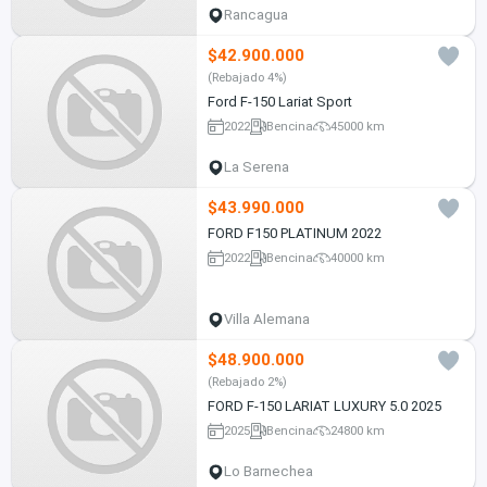
Rancagua
$42.900.000
(Rebajado 4%)
Ford F-150 Lariat Sport
2022
Bencina
45000 km
La Serena
$43.990.000
FORD F150 PLATINUM 2022
2022
Bencina
40000 km
Villa Alemana
$48.900.000
(Rebajado 2%)
FORD F-150 LARIAT LUXURY 5.0 2025
2025
Bencina
24800 km
Lo Barnechea