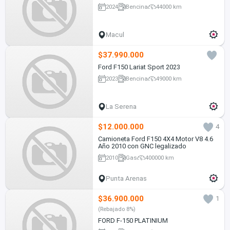
2024
Bencina
44000 km
Macul
$37.990.000
Ford F150 Lariat Sport 2023
2023
Bencina
49000 km
La Serena
$12.000.000
4
Camioneta Ford F150 4X4 Motor V8 4.6
Año 2010 con GNC legalizado
2010
Gas
400000 km
Punta Arenas
$36.900.000
1
(Rebajado 8%)
FORD F-150 PLATINIUM