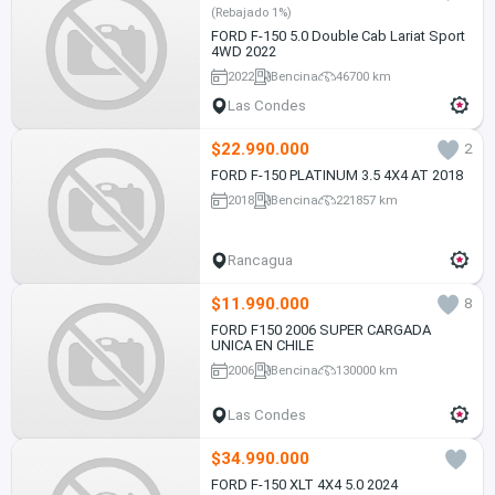
(Rebajado 1%)
FORD F-150 5.0 Double Cab Lariat Sport
4WD 2022
2022
Bencina
46700 km
Las Condes
$22.990.000
2
FORD F-150 PLATINUM 3.5 4X4 AT 2018
2018
Bencina
221857 km
Rancagua
$11.990.000
8
FORD F150 2006 SUPER CARGADA
UNICA EN CHILE
2006
Bencina
130000 km
Las Condes
$34.990.000
FORD F-150 XLT 4X4 5.0 2024