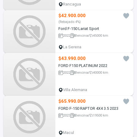
Rancagua
$42.900.000
(Rebajado 4%)
Ford F-150 Lariat Sport
2022
Bencina
45000 km
La Serena
$43.990.000
FORD F150 PLATINUM 2022
2022
Bencina
40000 km
Villa Alemana
$65.990.000
FORD F-150 RAPTOR 4X4 3.5 2023
2023
Bencina
19500 km
Macul