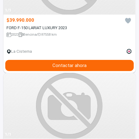
1/1
$39.990.000
FORD F-150 LARIAT LUXURY 2023
2023
Bencina
97558 km
La Cisterna
Contactar ahora
1/1