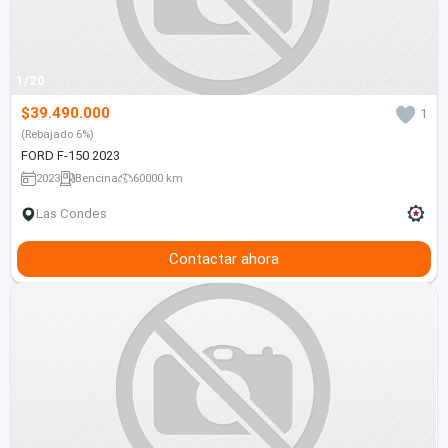
1/20
$39.490.000
1
(Rebajado 6%)
FORD F-150 2023
2023
Bencina
60000 km
Las Condes
Contactar ahora