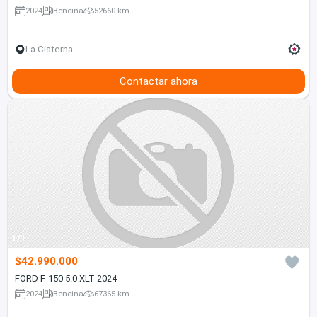
2024
Bencina
52660 km
La Cisterna
Contactar ahora
1/1
$42.990.000
FORD F-150 5.0 XLT 2024
2024
Bencina
67365 km