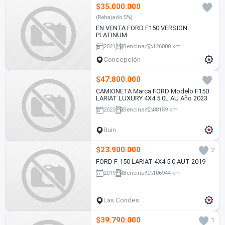
$35.000.000
(Rebajado 5%)
EN VENTA FORD F150 VERSION
PLATINUM
2021
Bencina
126000 km
Concepción
$47.800.000
CAMIONETA Marca FORD Modelo F150
LARIAT LUXURY 4X4 5.0L AU Año 2023
2023
Bencina
88159 km
Buin
$23.900.000
2
FORD F-150 LARIAT 4X4 5.0 AUT 2019
2019
Bencina
106944 km
Las Condes
$39.790.000
1