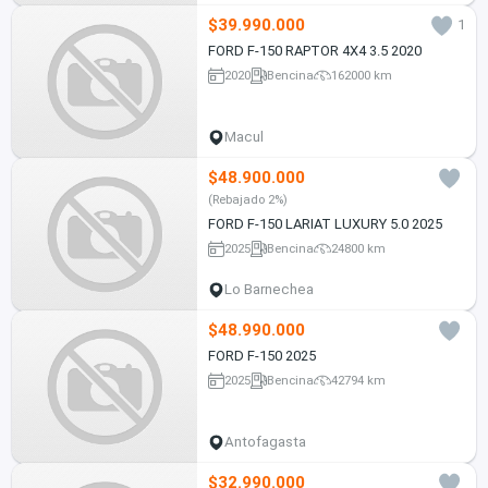
$39.990.000
1
FORD F-150 RAPTOR 4X4 3.5 2020
2020
Bencina
162000 km
Macul
$48.900.000
(Rebajado 2%)
FORD F-150 LARIAT LUXURY 5.0 2025
2025
Bencina
24800 km
Lo Barnechea
$48.990.000
FORD F-150 2025
2025
Bencina
42794 km
Antofagasta
$32.990.000