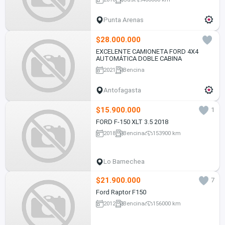
Punta Arenas
$28.000.000
EXCELENTE CAMIONETA FORD 4X4
AUTOMÁTICA DOBLE CABINA
2021
Bencina
Antofagasta
$15.900.000
1
FORD F-150 XLT 3.5 2018
2018
Bencina
153900 km
Lo Barnechea
$21.900.000
7
Ford Raptor F150
2012
Bencina
156000 km