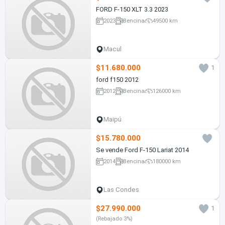
FORD F-150 XLT 3.3 2023
2023
Bencina
49500 km
Macul
$11.680.000
1
ford f150 2012
2012
Bencina
126000 km
Maipú
$15.780.000
Se vende Ford F-150 Lariat 2014
2014
Bencina
180000 km
Las Condes
$27.990.000
1
(Rebajado 3%)