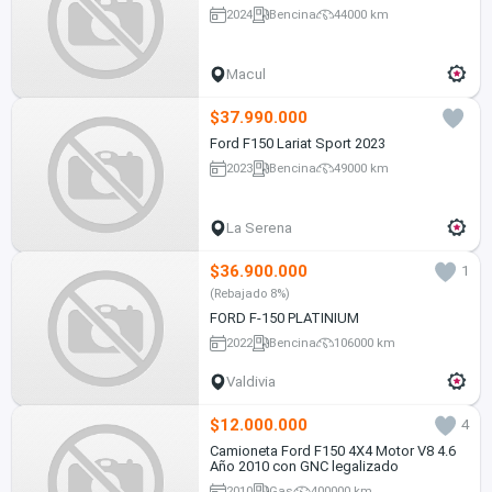
2024
Bencina
44000 km
Macul
$37.990.000
Ford F150 Lariat Sport 2023
2023
Bencina
49000 km
La Serena
$36.900.000
1
(Rebajado 8%)
FORD F-150 PLATINIUM
2022
Bencina
106000 km
Valdivia
$12.000.000
4
Camioneta Ford F150 4X4 Motor V8 4.6
Año 2010 con GNC legalizado
2010
Gas
400000 km