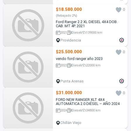
$18.580.000
0
(Rebajado 2%)
Ford Ranger 2.2 XL DIESEL 4X4 DOB.
CAB. MT 4P. 2021
2021
Diesel
139000 km
Providencia
$25.500.000
0
vendo ford ranger año 2023
2023
Diesel
22000 km
Punta Arenas
$31.000.000
0
FORD NEW RANGER XLT 4X4
AUTOMÁTICA 2.0 DIÉSEL – AÑO 2024
2024
Diesel
34800 km
Chillán Viejo