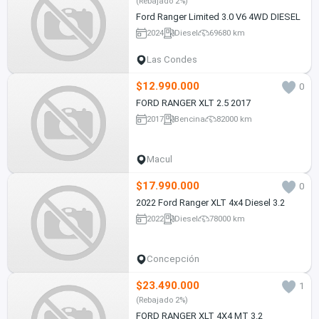
(Rebajado 2%)
Ford Ranger Limited 3.0 V6 4WD DIESEL
2024
Diesel
69680 km
Las Condes
$12.990.000
0
FORD RANGER XLT 2.5 2017
2017
Bencina
82000 km
Macul
$17.990.000
0
2022 Ford Ranger XLT 4x4 Diesel 3.2
2022
Diesel
78000 km
Concepción
$23.490.000
1
(Rebajado 2%)
FORD RANGER XLT 4X4 MT 3.2