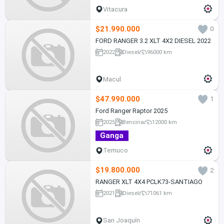
Vitacura
$21.990.000
0
FORD RANGER 3.2 XLT 4X2 DIESEL 2022
2022
Diesel
96000 km
Macul
$47.990.000
1
Ford Ranger Raptor 2025
2025
Bencina
12000 km
Ganga
Temuco
$19.800.000
2
RANGER XLT 4X4 PCLK73-SANTIAGO
2021
Diesel
71061 km
San Joaquín