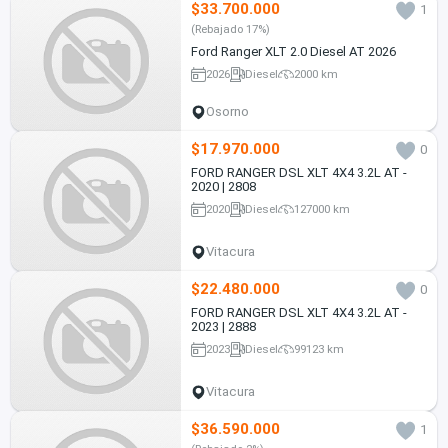
$33.700.000
1
(Rebajado 17%)
Ford Ranger XLT 2.0 Diesel AT 2026
2026
Diesel
2000 km
Osorno
$17.970.000
0
FORD RANGER DSL XLT 4X4 3.2L AT -
2020 | 2808
2020
Diesel
127000 km
Vitacura
$22.480.000
0
FORD RANGER DSL XLT 4X4 3.2L AT -
2023 | 2888
2023
Diesel
99123 km
Vitacura
$36.590.000
1