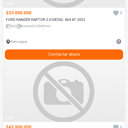
1/20
$33.000.000
0
FORD RANGER RAPTOR 2.0 DIESEL 4X4 AT 2022
2022
Diesel
105409 km
Rancagua
Contactar ahora
1/20
$43.990.000
0