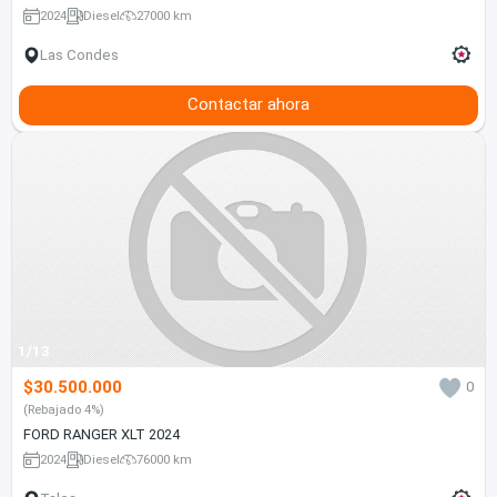
2024
Diesel
27000 km
Las Condes
Contactar ahora
1/13
$30.500.000
0
(Rebajado 4%)
FORD RANGER XLT 2024
2024
Diesel
76000 km