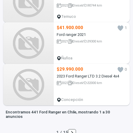
2023
Diesel
90744 km
Temuco
$41.900.000
1
Ford ranger 2021
2021
Diesel
39300 km
Ñuñoa
$29.990.000
0
2023 Ford Ranger LTD 3.2 Diesel 4x4
2023
Diesel
32000 km
Concepción
Encontramos 441 Ford Ranger en Chile, mostrando 1 a 30
anuncios
1 / 15