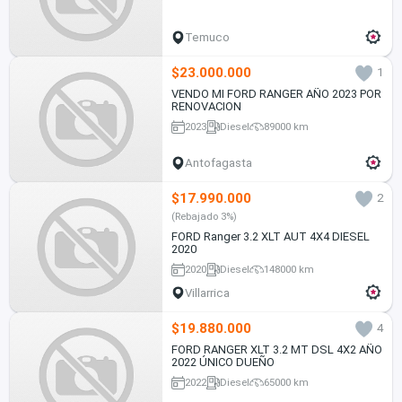
Temuco
$23.000.000
1
VENDO MI FORD RANGER AÑO 2023 POR
RENOVACION
2023
Diesel
89000 km
Antofagasta
$17.990.000
2
(Rebajado 3%)
FORD Ranger 3.2 XLT AUT 4X4 DIESEL
2020
2020
Diesel
148000 km
Villarrica
$19.880.000
4
FORD RANGER XLT 3.2 MT DSL 4X2 AÑO
2022 ÚNICO DUEÑO
2022
Diesel
65000 km