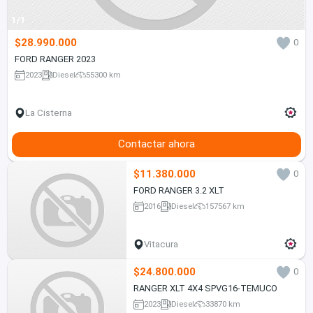
1/1
$28.990.000
0
FORD RANGER 2023
2023
Diesel
55300 km
La Cisterna
Contactar ahora
$11.380.000
0
FORD RANGER 3.2 XLT
2016
Diesel
157567 km
Vitacura
$24.800.000
0
RANGER XLT 4X4 SPVG16-TEMUCO
2023
Diesel
33870 km