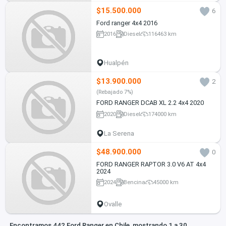
$15.500.000
6
Ford ranger 4x4 2016
2016
Diesel
116463 km
Hualpén
$13.900.000
2
(Rebajado 7%)
FORD RANGER DCAB XL 2.2 4x4 2020
2020
Diesel
174000 km
La Serena
$48.900.000
0
FORD RANGER RAPTOR 3.0 V6 AT 4x4
2024
2024
Bencina
45000 km
Ovalle
Encontramos 442 Ford Ranger en Chile, mostrando 1 a 30