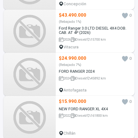
Concepción
$43.490.000
0
(Rebajado 1%)
Ford Ranger 3.0 LTD DIESEL 4X4 DOB.
CAB. AT 4P (2026)
2026
Diesel
15700 km
Vitacura
$24.990.000
0
(Rebajado 7%)
FORD RANGER 2024
2024
Diesel
45892 km
Antofagasta
$15.990.000
0
NEW FORD RANGER XL 4X4
2022
Diesel
161800 km
Chillán