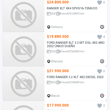
$24.800.000
0
RANGER XLT 4X4 SPVG16-TEMUCO
2023
Diesel
33870 km
Temuco
$19.880.000
4
FORD RANGER XLT 3.2 MT DSL 4X2 AÑO
2022 ÚNICO DUEÑO
2022
Diesel
65000 km
Vitacura
$21.990.000
0
FORD RANGER 3.2 XLT 4X2 DIESEL 2022
2022
Diesel
96000 km
Macul
$17.990.000
2