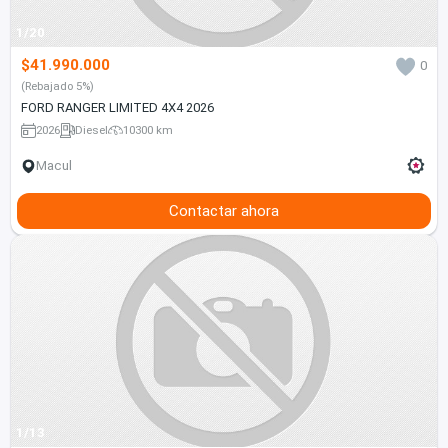
1/20
$41.990.000
0
(Rebajado 5%)
FORD RANGER LIMITED 4X4 2026
2026
Diesel
10300 km
Macul
Contactar ahora
1/13