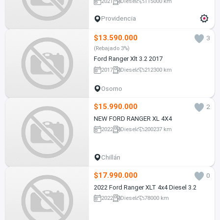
2021
Diesel
115000 km
Providencia
$13.590.000
3
(Rebajado 3%)
Ford Ranger Xlt 3.2 2017
2017
Diesel
212300 km
Osorno
$15.990.000
2
NEW FORD RANGER XL 4X4
2022
Diesel
200237 km
Chillán
$17.990.000
0
2022 Ford Ranger XLT 4x4 Diesel 3.2
2022
Diesel
78000 km