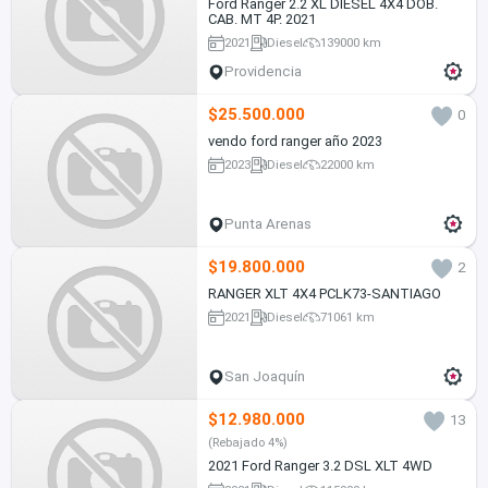
Ford Ranger 2.2 XL DIESEL 4X4 DOB.
CAB. MT 4P. 2021
2021
Diesel
139000 km
Providencia
$25.500.000
0
vendo ford ranger año 2023
2023
Diesel
22000 km
Punta Arenas
$19.800.000
2
RANGER XLT 4X4 PCLK73-SANTIAGO
2021
Diesel
71061 km
San Joaquín
$12.980.000
13
(Rebajado 4%)
2021 Ford Ranger 3.2 DSL XLT 4WD