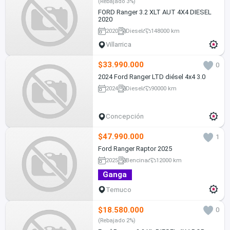
(Rebajado 3%)
FORD Ranger 3.2 XLT AUT 4X4 DIESEL
2020
2020
Diesel
148000 km
Villarrica
$33.990.000
0
2024 Ford Ranger LTD diésel 4x4 3.0
2024
Diesel
90000 km
Concepción
$47.990.000
1
Ford Ranger Raptor 2025
2025
Bencina
12000 km
Ganga
Temuco
$18.580.000
0
(Rebajado 2%)