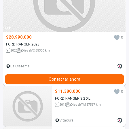
1/1
$28.990.000
0
FORD RANGER 2023
2023
Diesel
55300 km
La Cisterna
Contactar ahora
$11.380.000
0
FORD RANGER 3.2 XLT
2016
Diesel
157567 km
Vitacura