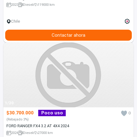
2023
Diesel
119000 km
Chile
Contactar ahora
1/20
$30.700.000
Poco uso
0
(Rebajado 3%)
FORD RANGER FX4 3.2 AT 4X4 2024
2024
Diesel
27000 km