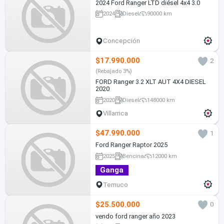
2024 Ford Ranger LTD diésel 4x4 3.0
2024
Diesel
90000 km
Concepción
$17.990.000
2
(Rebajado 3%)
FORD Ranger 3.2 XLT AUT 4X4 DIESEL
2020
2020
Diesel
148000 km
Villarrica
$47.990.000
1
Ford Ranger Raptor 2025
2025
Bencina
12000 km
Ganga
Temuco
$25.500.000
0
vendo ford ranger año 2023