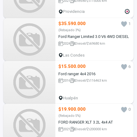
2021
Diesel
115000 km
Providencia
$35.590.000
1
(Rebajado 3%)
Ford Ranger Limited 3.0 V6 4WD DIESEL
2024
Diesel
69680 km
Las Condes
$15.500.000
6
Ford ranger 4x4 2016
2016
Diesel
116463 km
Hualpén
$19.900.000
0
(Rebajado 5%)
FORD RANGER XLT 3.2L 4x4 AT
2021
Diesel
200000 km