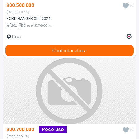
$30.500.000
0
(Rebajado 4%)
FORD RANGER XLT 2024
2024
Diesel
76000 km
Talca
Contactar ahora
1/20
$30.700.000
Poco uso
0
(Rebajado 3%)