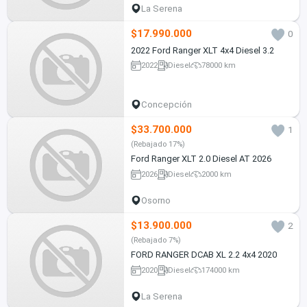
La Serena
$17.990.000
0
2022 Ford Ranger XLT 4x4 Diesel 3.2
2022
Diesel
78000 km
Concepción
$33.700.000
1
(Rebajado 17%)
Ford Ranger XLT 2.0 Diesel AT 2026
2026
Diesel
2000 km
Osorno
$13.900.000
2
(Rebajado 7%)
FORD RANGER DCAB XL 2.2 4x4 2020
2020
Diesel
174000 km
La Serena