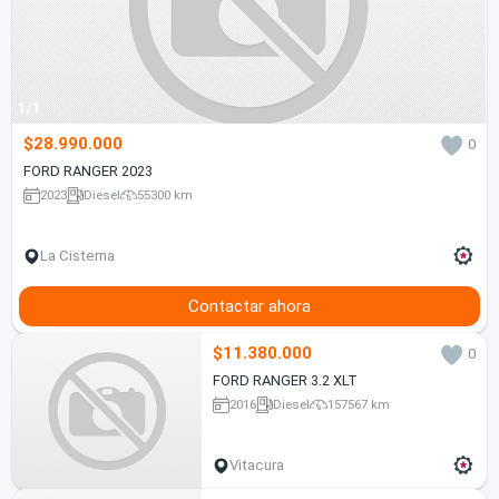
1/1
$28.990.000
0
FORD RANGER 2023
2023
Diesel
55300 km
La Cisterna
Contactar ahora
$11.380.000
0
FORD RANGER 3.2 XLT
2016
Diesel
157567 km
Vitacura