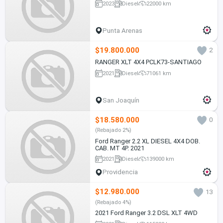
2023
Diesel
22000 km
Punta Arenas
$19.800.000
2
RANGER XLT 4X4 PCLK73-SANTIAGO
2021
Diesel
71061 km
San Joaquín
$18.580.000
0
(Rebajado 2%)
Ford Ranger 2.2 XL DIESEL 4X4 DOB.
CAB. MT 4P. 2021
2021
Diesel
139000 km
Providencia
$12.980.000
13
(Rebajado 4%)
2021 Ford Ranger 3.2 DSL XLT 4WD