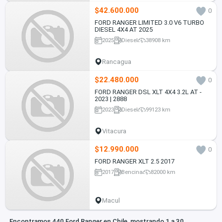
$42.600.000
0
FORD RANGER LIMITED 3.0 V6 TURBO
DIESEL 4X4 AT 2025
2025
Diesel
38908 km
Rancagua
$22.480.000
0
FORD RANGER DSL XLT 4X4 3.2L AT -
2023 | 2888
2023
Diesel
99123 km
Vitacura
$12.990.000
0
FORD RANGER XLT 2.5 2017
2017
Bencina
82000 km
Macul
Encontramos 440 Ford Ranger en Chile, mostrando 1 a 30