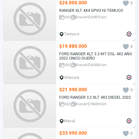
$24.800.000
0
RANGER XLT 4X4 SPVG16-TEMUCO
2023
Diesel
33870 km
Temuco
$19.880.000
4
FORD RANGER XLT 3.2 MT DSL 4X2 AÑO
2022 ÚNICO DUEÑO
2022
Diesel
65000 km
Vitacura
$21.990.000
0
FORD RANGER 3.2 XLT 4X2 DIESEL 2022
2022
Diesel
96000 km
Macul
$33.990.000
0