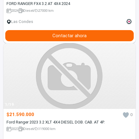
FORD RANGER FX4 3.2 AT 4X4 2024
2024
Diesel
27000 km
Las Condes
Contactar ahora
1/19
$21.590.000
0
Ford Ranger 2023 3.2 XLT 4X4 DIESEL DOB. CAB. AT 4P.
2023
Diesel
119000 km