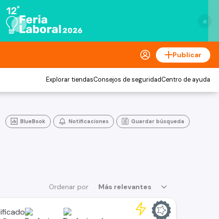
×
Publicar
Explorar tiendas
Consejos de seguridad
Centro de ayuda
BlueBook
Notificaciones
Guardar búsqueda
Ordenar por
Más relevantes