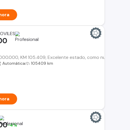
hora
OVILES
00
00.000, KM 105.409, Excelente estado, como nueva, kit de levan
Automática
105409 km
hora
00
-4%