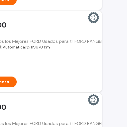
00
os los Mejores FORD Usados para ti! FORD RANGER 2.0 XLT Año:
Automática
119670 km
hora
00
mos los Mejores FORD Usados para ti! FORD RANGER Año: 2023 K