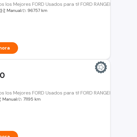
os los Mejores FORD Usados para ti! FORD RANGER 2.5 LT Año: 
a
Manual
96757 km
hora
00
os los Mejores FORD Usados para ti! FORD RANGER 3.2 Año: 202
Manual
71195 km
hora