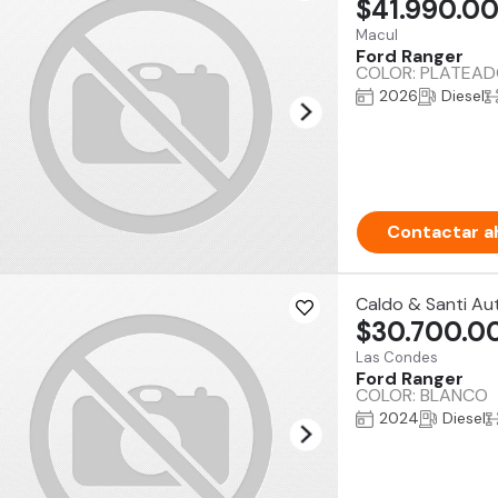
$41.990.0
Macul
Ford Ranger
COLOR: PLATEADO
2026
Diesel
Contactar a
Caldo & Santi Au
$30.700.0
Las Condes
Ford Ranger
COLOR: BLANCO
2024
Diesel