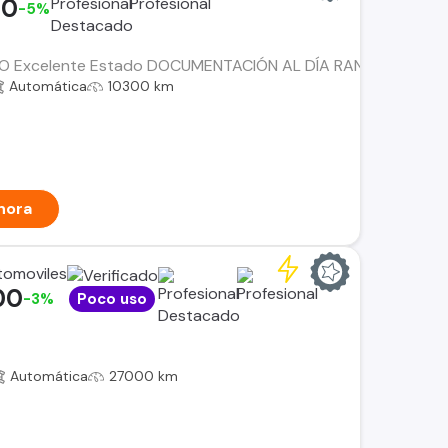
00
-5%
 Excelente Estado DOCUMENTACIÓN AL DÍA RANGER LIMITED
Automática
10300 km
hora
tomoviles
00
-3%
Poco uso
Automática
27000 km