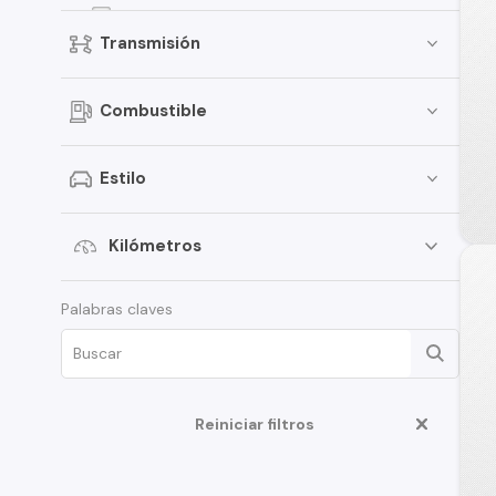
Focus
Transmisión
Fiesta
Bronco
Combustible
Mustang
Transit Van
Estilo
E-150
Expedition
Kilómetros
Maverick
Palabras claves
Fusion
Edge
F-350
Reiniciar filtros
Limited
17M