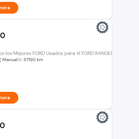
hora
00
os los Mejores FORD Usados para ti! FORD RANGER XLT 4x4 Año
Manual
97190 km
hora
00