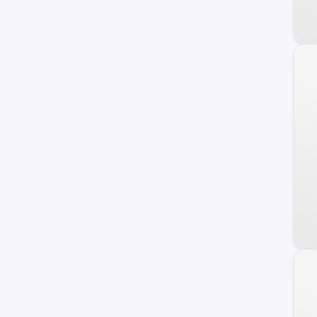
Personalizado
F-100
Ka
Raptor
Transit Connect
Transit Wagon