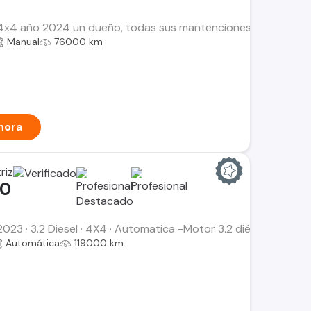
4x4 año 2024 un dueño, todas sus mantenciones en la marca ga
Manual
76000 km
hora
riz
00
023 · 3.2 Diesel · 4X4 · Automatica -Motor 3.2 diésel -Versi
Automática
119000 km