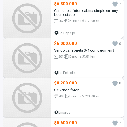
$6.800.000
2
Camioneta futon cabina simple en muy
buen estado
2023
Bencina
17000 km
Lo Espejo
$6.000.000
0
Vendo camioneta 3/4 con cajón 7m3
2018
Bencina
81 km
La Estrella
$8.200.000
0
Se vende foton
2023
Bencina
28500 km
Linares
$5.600.000
2