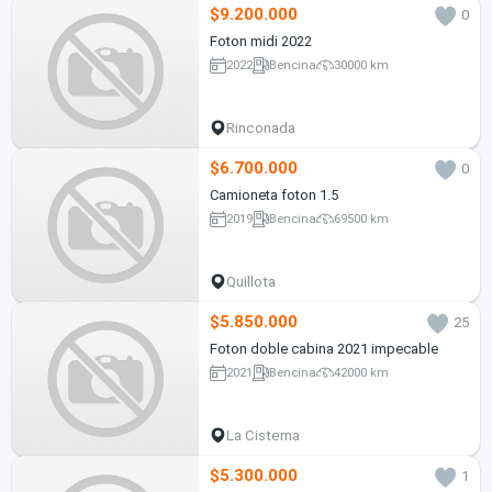
$9.200.000
0
Foton midi 2022
2022
Bencina
30000 km
Rinconada
$6.700.000
0
Camioneta foton 1.5
2019
Bencina
69500 km
Quillota
$5.850.000
25
Foton doble cabina 2021 impecable
2021
Bencina
42000 km
La Cisterna
$5.300.000
1