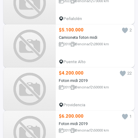
2023
Bencina
73000 km
Peñalolén
$5.100.000
2
Camioneta foton midi
2018
Bencina
28000 km
Puente Alto
$4.200.000
22
Foton midi 2019
2019
Bencina
50000 km
Providencia
$6.200.000
1
Foton midi 2019
2019
Bencina
50000 km