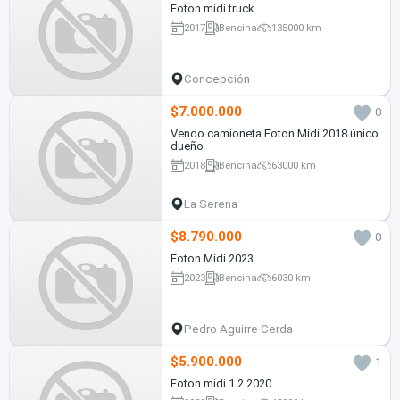
Foton midi truck
2017
Bencina
135000 km
Concepción
$7.000.000
0
Vendo camioneta Foton Midi 2018 único
dueño
2018
Bencina
63000 km
La Serena
$8.790.000
0
Foton Midi 2023
2023
Bencina
6030 km
Pedro Aguirre Cerda
$5.900.000
1
Foton midi 1.2 2020