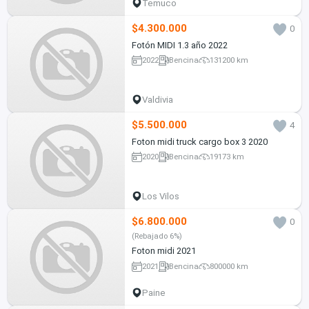
Temuco
$4.300.000
0
Fotón MIDI 1.3 año 2022
2022
Bencina
131200 km
Valdivia
$5.500.000
4
Foton midi truck cargo box 3 2020
2020
Bencina
19173 km
Los Vilos
$6.800.000
0
(Rebajado 6%)
Foton midi 2021
2021
Bencina
800000 km
Paine