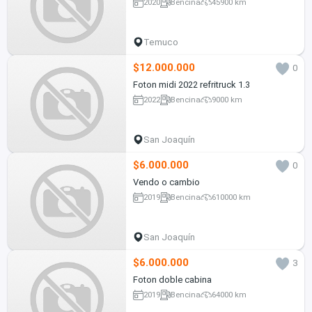
2020
Bencina
45900 km
Temuco
$12.000.000
0
Foton midi 2022 refritruck 1.3
2022
Bencina
9000 km
San Joaquín
$6.000.000
0
Vendo o cambio
2019
Bencina
610000 km
San Joaquín
$6.000.000
3
Foton doble cabina
2019
Bencina
64000 km