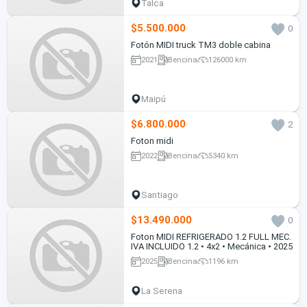
Talca
$5.500.000
0
Fotón MIDI truck TM3 doble cabina
2021
Bencina
126000 km
Maipú
$6.800.000
2
Foton midi
2022
Bencina
5340 km
Santiago
$13.490.000
0
Foton MIDI REFRIGERADO 1.2 FULL MEC.
IVA INCLUIDO 1.2 • 4x2 • Mecánica • 2025
2025
Bencina
1196 km
La Serena