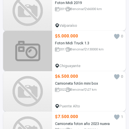
Foton Midi 2019
2019
Bencina
66000 km
Valparaíso
$5.000.000
0
Foton Midi Truck 1.3
2017
Bencina
130000 km
Chiguayante
$6.500.000
0
Camioneta fotón mini box
2022
Bencina
27 km
Puente Alto
$7.500.000
1
Camioneta foton año 2023 nueva