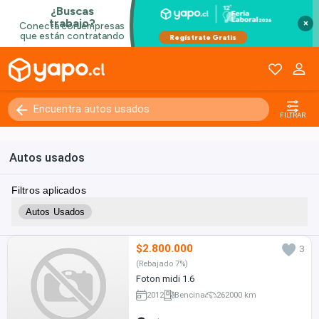
×
FILTRAR
Autos usados
Filtros aplicados
Autos Usados
$2.800.000
3
(Rebajado 7%)
Foton midi 1.6
2012
Bencina
262000 km