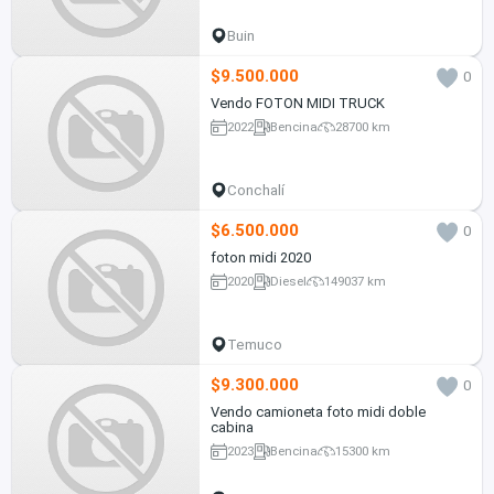
Buin
$9.500.000
0
Vendo FOTON MIDI TRUCK
2022
Bencina
28700 km
Conchalí
$6.500.000
0
foton midi 2020
2020
Diesel
149037 km
Temuco
$9.300.000
0
Vendo camioneta foto midi doble
cabina
2023
Bencina
15300 km