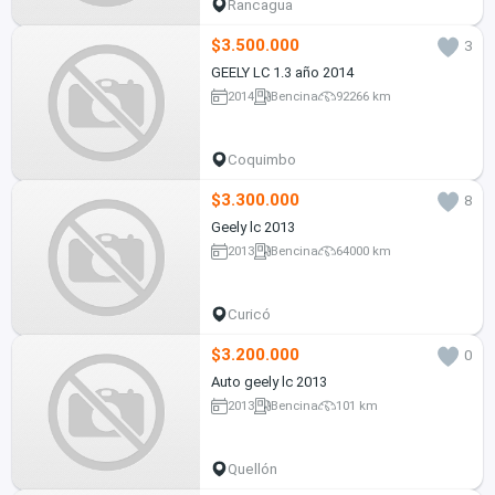
Rancagua
$3.500.000
3
GEELY LC 1.3 año 2014
2014
Bencina
92266 km
Coquimbo
$3.300.000
8
Geely lc 2013
2013
Bencina
64000 km
Curicó
$3.200.000
0
Auto geely lc 2013
2013
Bencina
101 km
Quellón