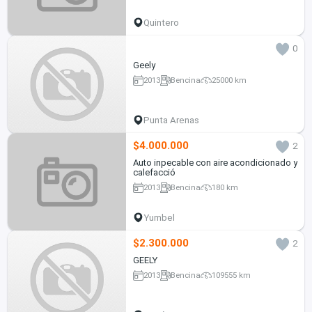
Quintero
0
Geely
2013
Bencina
25000 km
Punta Arenas
$4.000.000
2
Auto inpecable con aire acondicionado y
calefacció
2013
Bencina
180 km
Yumbel
$2.300.000
2
GEELY
2013
Bencina
109555 km