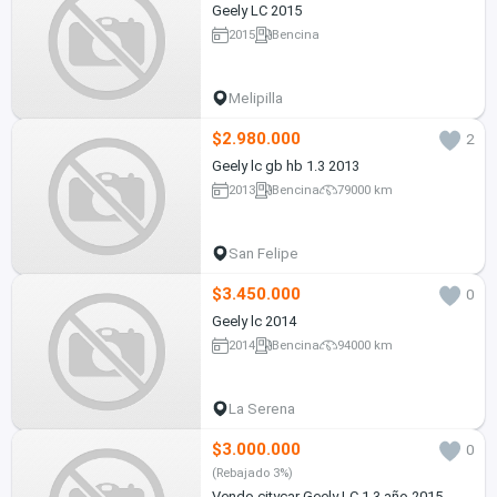
Geely LC 2015
2015
Bencina
Melipilla
$2.980.000
2
Geely lc gb hb 1.3 2013
2013
Bencina
79000 km
San Felipe
$3.450.000
0
Geely lc 2014
2014
Bencina
94000 km
La Serena
$3.000.000
0
(Rebajado 3%)
Vendo citycar Geely LC 1.3 año 2015