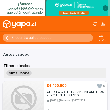
×
FILTRAR
Autos usados
Filtros aplicados
Autos Usados
$4.490.000
0
GEELY LC GB HB 1.3 / AÑO KILOMETROS
/ EXCELENTE ESTADO
2015
Bencina
178293 km