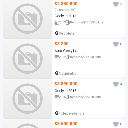
$2.350.000
3
(Rebajado 7%)
Geely lc 2013
2013
Bencina
156300 km
Recoleta
$3.200
0
Auto Geely Lc
2012
Bencina
90000 km
Coquimbo
$3.890.000
4
Geely lc 2015
2015
Bencina
54100 km
Independencia
$3.600.000
0