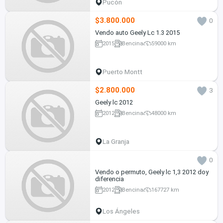
Pucón
$3.800.000
0
Vendo auto Geely Lc 1.3 2015
2015
Bencina
59000 km
Puerto Montt
$2.800.000
3
Geely lc 2012
2012
Bencina
48000 km
La Granja
0
Vendo o permuto, Geely lc 1,3 2012 doy
diferencia
2012
Bencina
167727 km
Los Ángeles