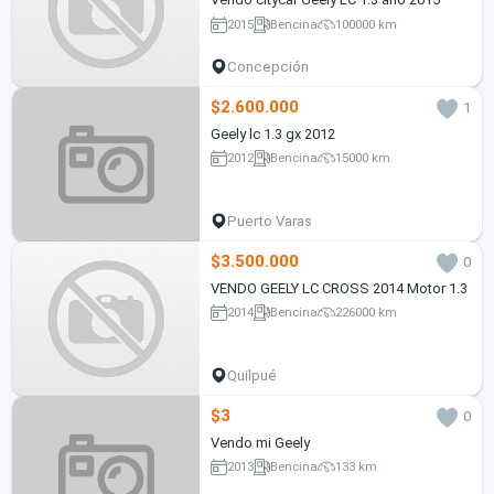
2015
Bencina
100000 km
Concepción
$2.600.000
1
Geely lc 1.3 gx 2012
2012
Bencina
15000 km
Puerto Varas
$3.500.000
0
VENDO GEELY LC CROSS 2014 Motor 1.3
2014
Bencina
226000 km
Quilpué
$3
0
Vendo mi Geely
2013
Bencina
133 km