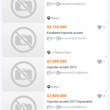
2010
Diesel
550000 km
Maipú
$9.150.000
5
Excelente Hyundai accent
2017
Bencina
31162 km
Lo Barnechea
$7.000.000
1
Hyundai accent 2013
2013
Bencina
126000 km
Maipú
$7.800.000
4
Hyundai accent 2017 impecable
2017
Bencina
64000 km