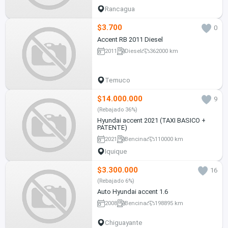
Rancagua
$3.700
0
Accent RB 2011 Diesel
2011
Diesel
362000 km
Temuco
$14.000.000
9
(Rebajado 36%)
Hyundai accent 2021 (TAXI BASICO +
PATENTE)
2021
Bencina
110000 km
Iquique
$3.300.000
16
(Rebajado 6%)
Auto Hyundai accent 1.6
2008
Bencina
198895 km
Chiguayante