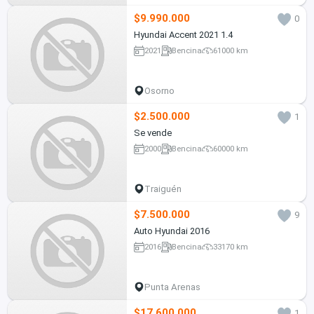
$9.990.000
0
Hyundai Accent 2021 1.4
2021
Bencina
61000 km
Osorno
$2.500.000
1
Se vende
2000
Bencina
60000 km
Traiguén
$7.500.000
9
Auto Hyundai 2016
2016
Bencina
33170 km
Punta Arenas
$17.600.000
1