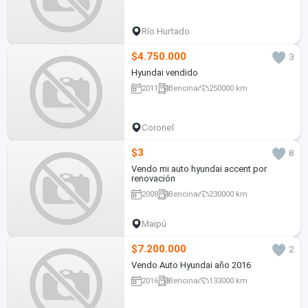
Río Hurtado
$4.750.000
3
Hyundai vendido
2011
Bencina
250000 km
Coronel
$3
8
Vendo mi auto hyundai accent por
renovación
2008
Bencina
230000 km
Maipú
$7.200.000
2
Vendo Auto Hyundai año 2016
2016
Bencina
133000 km