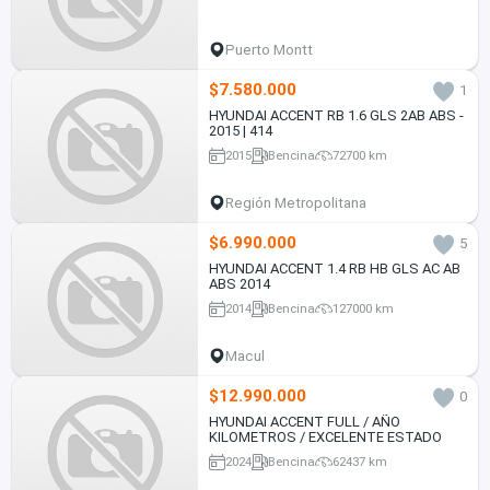
Puerto Montt
$7.580.000
1
HYUNDAI ACCENT RB 1.6 GLS 2AB ABS -
2015 | 414
2015
Bencina
72700 km
Región Metropolitana
$6.990.000
5
HYUNDAI ACCENT 1.4 RB HB GLS AC AB
ABS 2014
2014
Bencina
127000 km
Macul
$12.990.000
0
HYUNDAI ACCENT FULL / AÑO
KILOMETROS / EXCELENTE ESTADO
2024
Bencina
62437 km