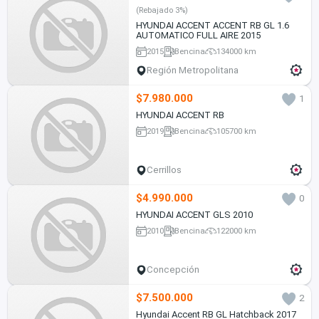
(Rebajado 3%)
HYUNDAI ACCENT ACCENT RB GL 1.6
AUTOMATICO FULL AIRE 2015
2015
Bencina
134000 km
Región Metropolitana
$7.980.000
1
HYUNDAI ACCENT RB
2019
Bencina
105700 km
Cerrillos
$4.990.000
0
HYUNDAI ACCENT GLS 2010
2010
Bencina
122000 km
Concepción
$7.500.000
2
Hyundai Accent RB GL Hatchback 2017