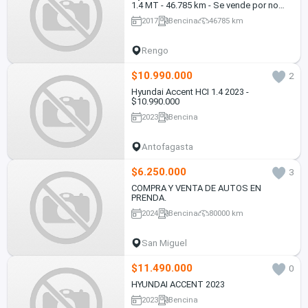
1.4 MT - 46.785 km - Se vende por no
uso
2017
Bencina
46785 km
Rengo
$10.990.000
2
Hyundai Accent HCI 1.4 2023 -
$10.990.000
2023
Bencina
Antofagasta
$6.250.000
3
COMPRA Y VENTA DE AUTOS EN
PRENDA.
2024
Bencina
80000 km
San Miguel
$11.490.000
0
HYUNDAI ACCENT 2023
2023
Bencina