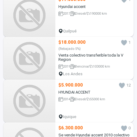
Hyundai accent
2017
Diesel
190000 km
Quilpué
$18.000.000
1
(Rebajado 5%)
Venta colectivo transferible toda la V
Region
2019
Bencina
103000 km
Los Andes
$5.900.000
12
HYUNDAI ACCENT
2014
Diesel
55000 km
Iquique
$6.300.000
0
Se vende Hyundai accent 2010 colectivo