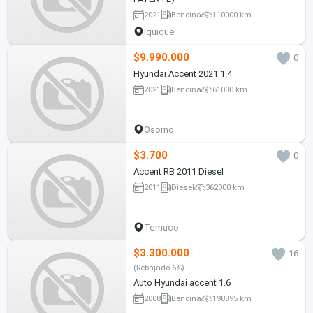
2021
Bencina
110000 km
Iquique
$9.990.000
0
Hyundai Accent 2021 1.4
2021
Bencina
61000 km
Osorno
$3.700
0
Accent RB 2011 Diesel
2011
Diesel
362000 km
Temuco
$3.300.000
16
(Rebajado 6%)
Auto Hyundai accent 1.6
2008
Bencina
198895 km