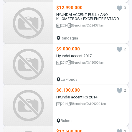
$12.990.000
0
HYUNDAI ACCENT FULL / AÑO
KILOMETROS / EXCELENTE ESTADO
2024
Bencina
62437 km
Rancagua
$9.000.000
2
Hyundai accent 2017
2017
Bencina
45000 km
La Florida
$6.100.000
2
Hyundai accent Rb 2014
2014
Bencina
109200 km
Bulnes
$12.500.000
0