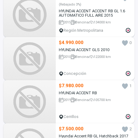
(Rebajado 3%)
HYUNDAI ACCENT ACCENT RB GL 1.6
AUTOMATICO FULL AIRE 2015
2015
Bencina
134000 km
Región Metropolitana
$4.990.000
0
HYUNDAI ACCENT GLS 2010
2010
Bencina
122000 km
Concepción
$7.980.000
1
HYUNDAI ACCENT RB
2019
Bencina
105700 km
Cerrillos
$7.500.000
2
Hyundai Accent RB GL Hatchback 2017