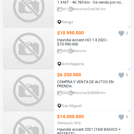
1.4 MT - 46.785 km - Se vende por no
uso
2017
Bencina
46785 km
Rengo
$10.990.000
2
Hyundai Accent HCI 1.4 2023 -
$10.990.000
2023
Bencina
Antofagasta
$6.250.000
3
COMPRA Y VENTA DE AUTOS EN
PRENDA.
2024
Bencina
80000 km
San Miguel
$14.000.000
9
(Rebajado 36%)
Hyundai accent 2021 (TAXI BASICO +
PATENTE)