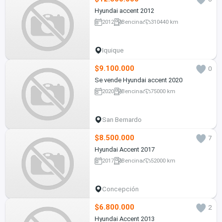
Hyundai accent 2012
2012
Bencina
310440 km
Iquique
$9.100.000
0
Se vende Hyundai accent 2020
2020
Bencina
75000 km
San Bernardo
$8.500.000
7
Hyundai Accent 2017
2017
Bencina
52000 km
Concepción
$6.800.000
2
Hyundai Accent 2013