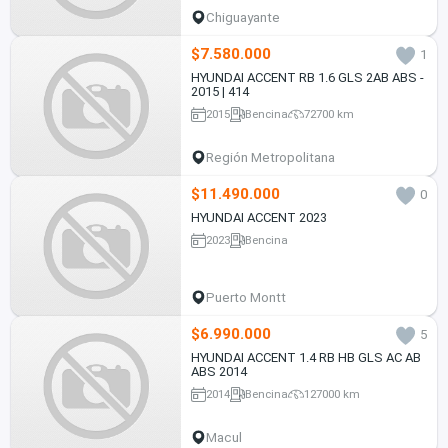
Chiguayante
$7.580.000
1
HYUNDAI ACCENT RB 1.6 GLS 2AB ABS -
2015 | 414
2015
Bencina
72700 km
Región Metropolitana
$11.490.000
0
HYUNDAI ACCENT 2023
2023
Bencina
Puerto Montt
$6.990.000
5
HYUNDAI ACCENT 1.4 RB HB GLS AC AB
ABS 2014
2014
Bencina
127000 km
Macul