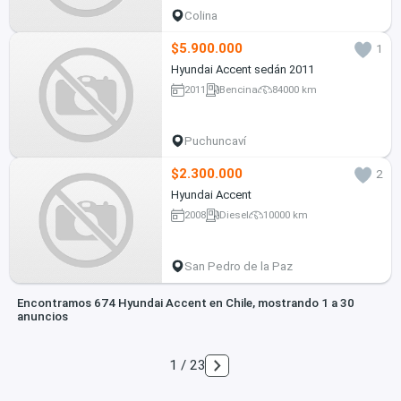
Colina
$5.900.000
1
Hyundai Accent sedán 2011
2011
Bencina
84000 km
Puchuncaví
$2.300.000
2
Hyundai Accent
2008
Diesel
10000 km
San Pedro de la Paz
Encontramos 674 Hyundai Accent en Chile, mostrando 1 a 30
anuncios
1 / 23