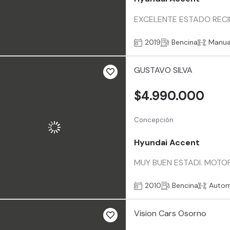
EXCELENTE ESTADO RECI
2019
Bencina
Manua
GUSTAVO SILVA
$4.990.000
Concepción
Hyundai Accent
MUY BUEN ESTADI. MOTOR
2010
Bencina
Autom
Vision Cars Osorno