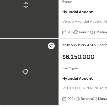
Rengo
Hyundai Accent
Vendo Hyundai Accent RB 
2017
Bencina
Manua
anthony lenin Anto Card
$6.250.000
San Miguel
Hyundai Accent
VEHÍCULO EN *PRENDA* NU
2024
Bencina
Manu