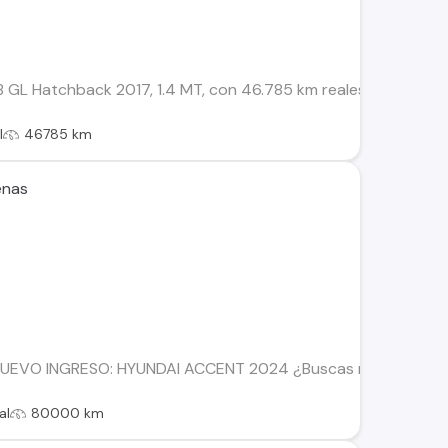
GL Hatchback 2017, 1.4 MT, con 46.785 km reales. Venta direc
l
46785 km
enas
EVO INGRESO: HYUNDAI ACCENT 2024 ¿Buscas modernidad, econ
al
80000 km