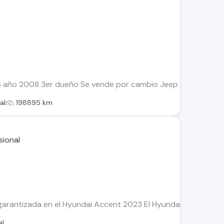
año 2008 3er dueño Se vende por cambio Jeep para uso en camp
al
198895 km
rantizada en el Hyundai Accent 2023 El Hyundai Accent es sin
al