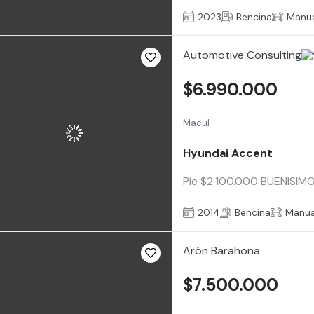
2023
Bencina
Manu
Automotive Consulting
$6.990.000
Macul
Hyundai Accent
Pie $2.100.000 BUENISIMO..
2014
Bencina
Manua
Arón Barahona
$7.500.000