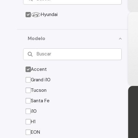
Hyundai
Modelo
Accent
Grand i10
Tucson
Santa Fe
i10
H1
EON