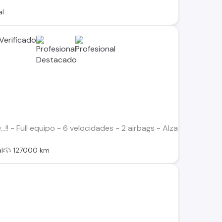
al
.!! - Full equipo - 6 velocidades - 2 airbags - Alzavidrios 4Pt
l
127000 km