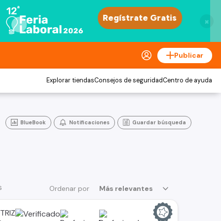
×
Publicar
Explorar tiendas
Consejos de seguridad
Centro de ayuda
BlueBook
Notificaciones
Guardar búsqueda
s
Ordenar por
Más relevantes
TRIZ