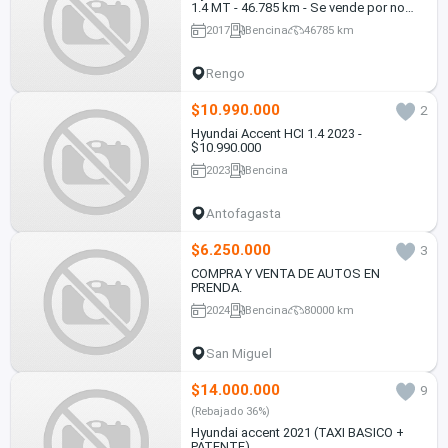
1.4 MT - 46.785 km - Se vende por no
uso
2017
Bencina
46785 km
Rengo
$10.990.000
2
Hyundai Accent HCI 1.4 2023 -
$10.990.000
2023
Bencina
Antofagasta
$6.250.000
3
COMPRA Y VENTA DE AUTOS EN
PRENDA.
2024
Bencina
80000 km
San Miguel
$14.000.000
9
(Rebajado 36%)
Hyundai accent 2021 (TAXI BASICO +
PATENTE)