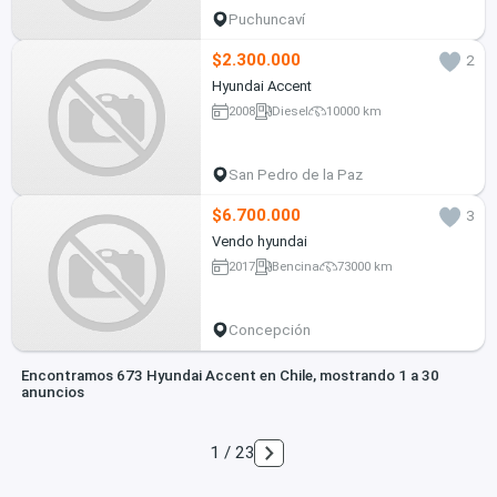
Puchuncaví
$2.300.000
2
Hyundai Accent
2008
Diesel
10000 km
San Pedro de la Paz
$6.700.000
3
Vendo hyundai
2017
Bencina
73000 km
Concepción
Encontramos 673 Hyundai Accent en Chile, mostrando 1 a 30
anuncios
1 / 23