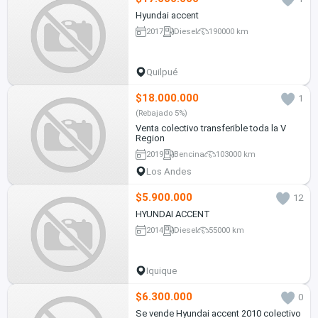
Hyundai accent
2017
Diesel
190000 km
Quilpué
$18.000.000
1
(Rebajado 5%)
Venta colectivo transferible toda la V
Region
2019
Bencina
103000 km
Los Andes
$5.900.000
12
HYUNDAI ACCENT
2014
Diesel
55000 km
Iquique
$6.300.000
0
Se vende Hyundai accent 2010 colectivo