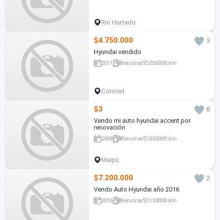
Río Hurtado
$4.750.000
3
Hyundai vendido
2011
Bencina
250000 km
Coronel
$3
8
Vendo mi auto hyundai accent por
renovación
2008
Bencina
230000 km
Maipú
$7.200.000
2
Vendo Auto Hyundai año 2016
2016
Bencina
133000 km