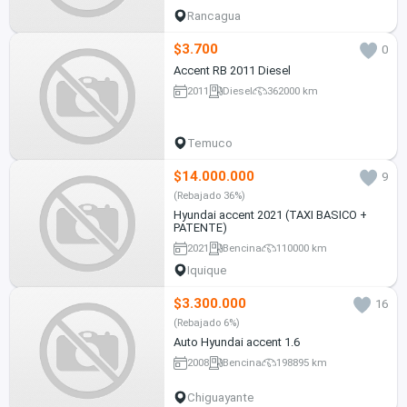
Rancagua
$3.700
0
Accent RB 2011 Diesel
2011
Diesel
362000 km
Temuco
$14.000.000
9
(Rebajado 36%)
Hyundai accent 2021 (TAXI BASICO +
PATENTE)
2021
Bencina
110000 km
Iquique
$3.300.000
16
(Rebajado 6%)
Auto Hyundai accent 1.6
2008
Bencina
198895 km
Chiguayante