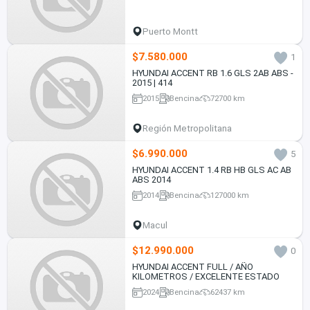
Puerto Montt
$7.580.000
1
HYUNDAI ACCENT RB 1.6 GLS 2AB ABS -
2015 | 414
2015
Bencina
72700 km
Región Metropolitana
$6.990.000
5
HYUNDAI ACCENT 1.4 RB HB GLS AC AB
ABS 2014
2014
Bencina
127000 km
Macul
$12.990.000
0
HYUNDAI ACCENT FULL / AÑO
KILOMETROS / EXCELENTE ESTADO
2024
Bencina
62437 km