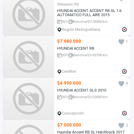
(Rebajado 3%)
HYUNDAI ACCENT ACCENT RB GL 1.6
AUTOMATICO FULL AIRE 2015
2015
Bencina
134000 km
Región Metropolitana
$7.980.000
1
HYUNDAI ACCENT RB
2019
Bencina
105700 km
Cerrillos
$4.990.000
0
HYUNDAI ACCENT GLS 2010
2010
Bencina
122000 km
Concepción
$7.500.000
2
Hyundai Accent RB GL Hatchback 2017