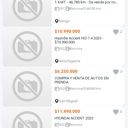
1.4 MT - 46.785 km - Se vende por no
uso
2017
Bencina
46785 km
Rengo
$10.990.000
2
Hyundai Accent HCI 1.4 2023 -
$10.990.000
2023
Bencina
Antofagasta
$6.250.000
3
COMPRA Y VENTA DE AUTOS EN
PRENDA.
2024
Bencina
80000 km
San Miguel
$11.490.000
0
HYUNDAI ACCENT 2023
2023
Bencina