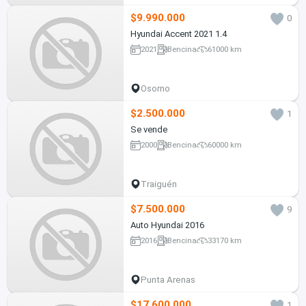
$9.990.000
0
Hyundai Accent 2021 1.4
2021
Bencina
61000 km
Osorno
$2.500.000
1
Se vende
2000
Bencina
60000 km
Traiguén
$7.500.000
9
Auto Hyundai 2016
2016
Bencina
33170 km
Punta Arenas
$17.600.000
1