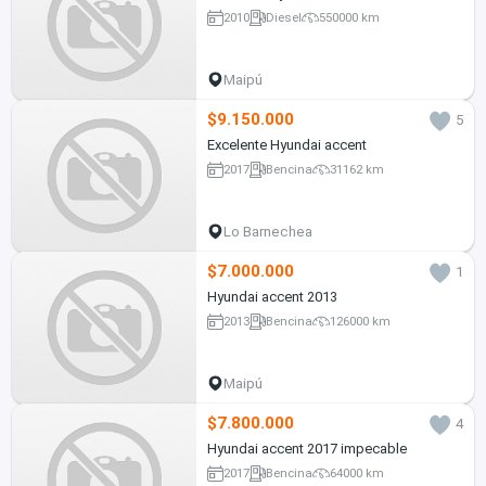
2010
Diesel
550000 km
Maipú
$9.150.000
5
Excelente Hyundai accent
2017
Bencina
31162 km
Lo Barnechea
$7.000.000
1
Hyundai accent 2013
2013
Bencina
126000 km
Maipú
$7.800.000
4
Hyundai accent 2017 impecable
2017
Bencina
64000 km