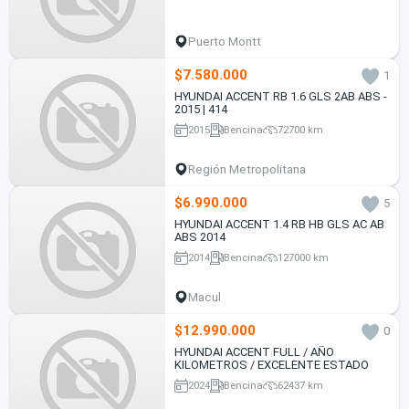
Puerto Montt
$7.580.000
1
HYUNDAI ACCENT RB 1.6 GLS 2AB ABS -
2015 | 414
2015
Bencina
72700 km
Región Metropolitana
$6.990.000
5
HYUNDAI ACCENT 1.4 RB HB GLS AC AB
ABS 2014
2014
Bencina
127000 km
Macul
$12.990.000
0
HYUNDAI ACCENT FULL / AÑO
KILOMETROS / EXCELENTE ESTADO
2024
Bencina
62437 km