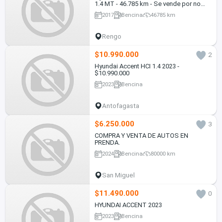
1.4 MT - 46.785 km - Se vende por no
uso
2017
Bencina
46785 km
Rengo
$10.990.000
2
Hyundai Accent HCI 1.4 2023 -
$10.990.000
2023
Bencina
Antofagasta
$6.250.000
3
COMPRA Y VENTA DE AUTOS EN
PRENDA.
2024
Bencina
80000 km
San Miguel
$11.490.000
0
HYUNDAI ACCENT 2023
2023
Bencina