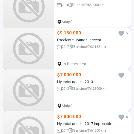
2010
Diesel
550000 km
Maipú
$9.150.000
5
Excelente Hyundai accent
2017
Bencina
31162 km
Lo Barnechea
$7.000.000
1
Hyundai accent 2013
2013
Bencina
126000 km
Maipú
$7.800.000
4
Hyundai accent 2017 impecable
2017
Bencina
64000 km