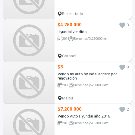
Río Hurtado
$4.750.000
3
Hyundai vendido
2011
Bencina
250000 km
Coronel
$3
8
Vendo mi auto hyundai accent por
renovación
2008
Bencina
230000 km
Maipú
$7.200.000
2
Vendo Auto Hyundai año 2016
2016
Bencina
133000 km