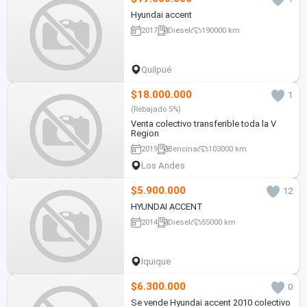
Hyundai accent
2017
Diesel
190000 km
Quilpué
$18.000.000
1
(Rebajado 5%)
Venta colectivo transferible toda la V
Region
2019
Bencina
103000 km
Los Andes
$5.900.000
12
HYUNDAI ACCENT
2014
Diesel
55000 km
Iquique
$6.300.000
0
Se vende Hyundai accent 2010 colectivo