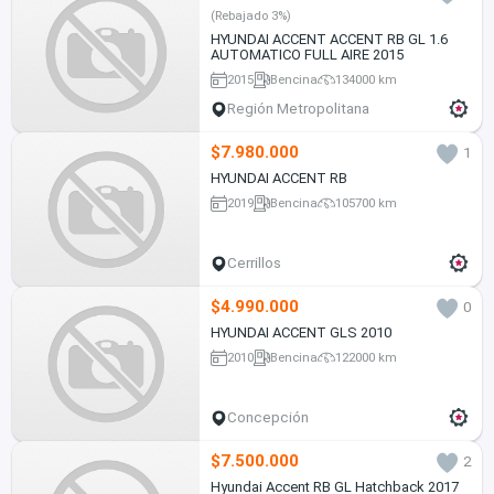
(Rebajado 3%)
HYUNDAI ACCENT ACCENT RB GL 1.6
AUTOMATICO FULL AIRE 2015
2015
Bencina
134000 km
Región Metropolitana
$7.980.000
1
HYUNDAI ACCENT RB
2019
Bencina
105700 km
Cerrillos
$4.990.000
0
HYUNDAI ACCENT GLS 2010
2010
Bencina
122000 km
Concepción
$7.500.000
2
Hyundai Accent RB GL Hatchback 2017