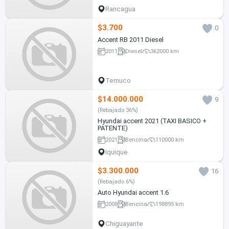
Rancagua
$3.700
0
Accent RB 2011 Diesel
2011
Diesel
362000 km
Temuco
$14.000.000
9
(Rebajado 36%)
Hyundai accent 2021 (TAXI BASICO +
PATENTE)
2021
Bencina
110000 km
Iquique
$3.300.000
16
(Rebajado 6%)
Auto Hyundai accent 1.6
2008
Bencina
198895 km
Chiguayante