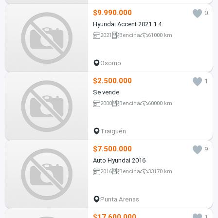
$9.990.000
0
Hyundai Accent 2021 1.4
2021
Bencina
61000 km
Osorno
$2.500.000
1
Se vende
2000
Bencina
60000 km
Traiguén
$7.500.000
9
Auto Hyundai 2016
2016
Bencina
33170 km
Punta Arenas
$17.600.000
1