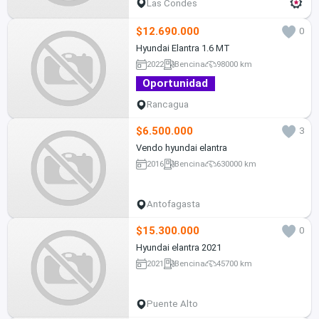
Las Condes
$12.690.000
0
Hyundai Elantra 1.6 MT
2022
Bencina
98000 km
Oportunidad
Rancagua
$6.500.000
3
Vendo hyundai elantra
2016
Bencina
630000 km
Antofagasta
$15.300.000
0
Hyundai elantra 2021
2021
Bencina
45700 km
Puente Alto