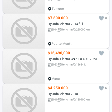
Temuco
$7.800.000
0
Hyundai elantra 2014 full
2014
Bencina
220000 km
Puerto Montt
$16,490,000
1
Hyundai Elantra CN7 2.0 AUT 2023
2023
Bencina
15684 km
Macul
$4.250.000
6
Hyundai elantra 2010
2010
Bencina
180400 km