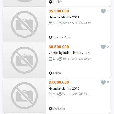
Chillán
$5.500.000
1
Hyundai elantra 2011
2011
Bencina
178000 km
Puente Alto
$8.500.000
2
Vendo hyundai elantra 2012
2012
Bencina
121000 km
Talca
$7.000.000
8
Hyundai elantra 2016
2016
Bencina
124000 km
Melipilla