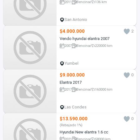
2011
Bencina
136 km
San Antonio
$4.000.000
2
Vendo hyundai elantra 2007
2007
Bencina
220000 km
Yumbel
$9.000.000
0
Elantra 2017
2017
Bencina
160000 km
Las Condes
$13.590.000
0
(Rebajado 1%)
Hyundai New elantra 1.6 cc
2021
Bencina
58000 km