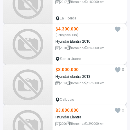
2017
Bencina
180000 km
La Florida
$4.300.000
1
(Rebajado 14%)
Hyundai Elantra 2010
2010
Bencina
240000 km
Santa Juana
$8.000.000
0
Hyundai elantra 2013
2013
Bencina
176000 km
Calbuco
$3.000.000
2
Hyundai Elantra
2006
Bencina
290000 km