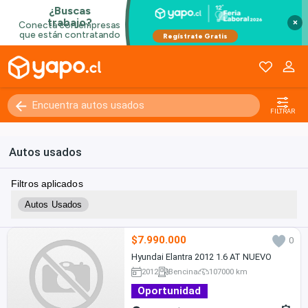
×
FILTRAR
Autos usados
Filtros aplicados
Autos Usados
$7.990.000
0
Hyundai Elantra 2012 1.6 AT NUEVO
2012
Bencina
107000 km
Oportunidad