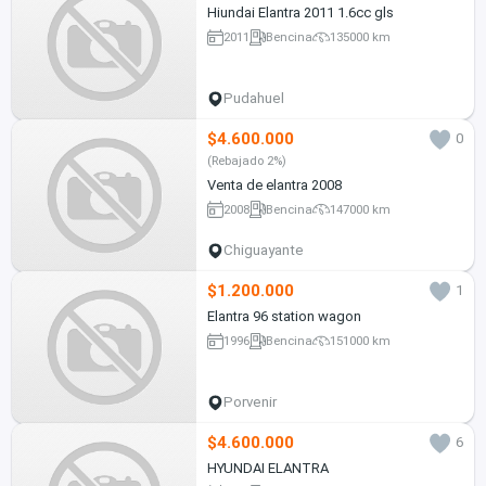
Hiundai Elantra 2011 1.6cc gls
2011
Bencina
135000 km
Pudahuel
$4.600.000
0
(Rebajado 2%)
Venta de elantra 2008
2008
Bencina
147000 km
Chiguayante
$1.200.000
1
Elantra 96 station wagon
1996
Bencina
151000 km
Porvenir
$4.600.000
6
HYUNDAI ELANTRA