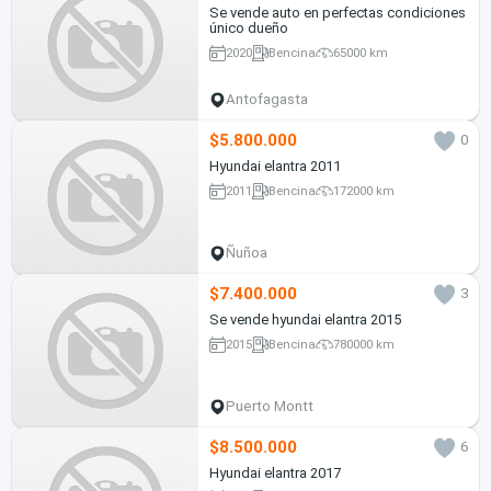
Se vende auto en perfectas condiciones
único dueño
2020
Bencina
65000 km
Antofagasta
$5.800.000
0
Hyundai elantra 2011
2011
Bencina
172000 km
Ñuñoa
$7.400.000
3
Se vende hyundai elantra 2015
2015
Bencina
780000 km
Puerto Montt
$8.500.000
6
Hyundai elantra 2017