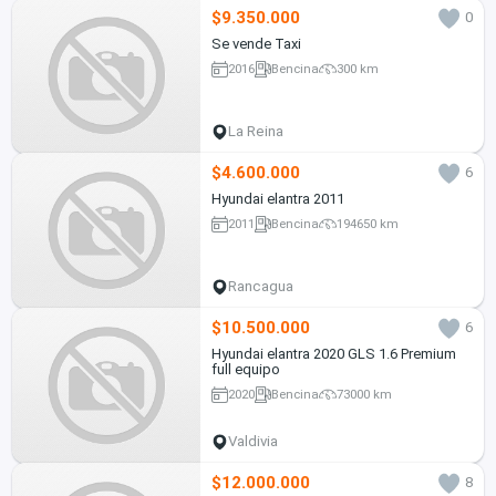
$9.350.000
0
Se vende Taxi
2016
Bencina
300 km
La Reina
$4.600.000
6
Hyundai elantra 2011
2011
Bencina
194650 km
Rancagua
$10.500.000
6
Hyundai elantra 2020 GLS 1.6 Premium
full equipo
2020
Bencina
73000 km
Valdivia
$12.000.000
8