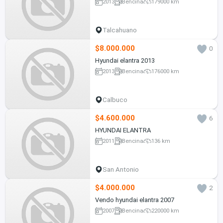
2013
Bencina
179000 km
Talcahuano
$8.000.000
0
Hyundai elantra 2013
2013
Bencina
176000 km
Calbuco
$4.600.000
6
HYUNDAI ELANTRA
2011
Bencina
136 km
San Antonio
$4.000.000
2
Vendo hyundai elantra 2007
2007
Bencina
220000 km