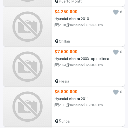
Puerto Montt
$4.250.000
6
Hyundai elantra 2010
2010
Bencina
180400 km
Chillán
$7.500.000
0
Hyundai elantra 2003 top de linea
2003
Bencina
220000 km
Fresia
$5.800.000
0
Hyundai elantra 2011
2011
Bencina
172000 km
Ñuñoa