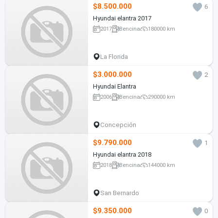
$8.500.000
6
Hyundai elantra 2017
2017
Bencina
180000 km
La Florida
$3.000.000
2
Hyundai Elantra
2006
Bencina
290000 km
Concepción
$9.790.000
1
Hyundai elantra 2018
2018
Bencina
144000 km
San Bernardo
$9.350.000
0