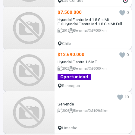
Las Condes
$7.500.000
0
Hyundai Elantra Md 1.8 Gls Mt
FullHyundai Elantra Md 1.8 Gls Mt Full
2012
Bencina
97000 km
Chile
$12.690.000
0
Hyundai Elantra 1.6 MT
2022
Bencina
98000 km
Oportunidad
Rancagua
10
Se vende
2008
Bencina
310963 km
Limache