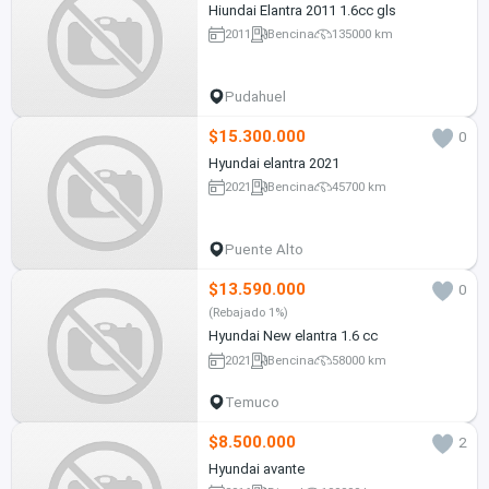
Hiundai Elantra 2011 1.6cc gls
2011
Bencina
135000 km
Pudahuel
$15.300.000
0
Hyundai elantra 2021
2021
Bencina
45700 km
Puente Alto
$13.590.000
0
(Rebajado 1%)
Hyundai New elantra 1.6 cc
2021
Bencina
58000 km
Temuco
$8.500.000
2
Hyundai avante