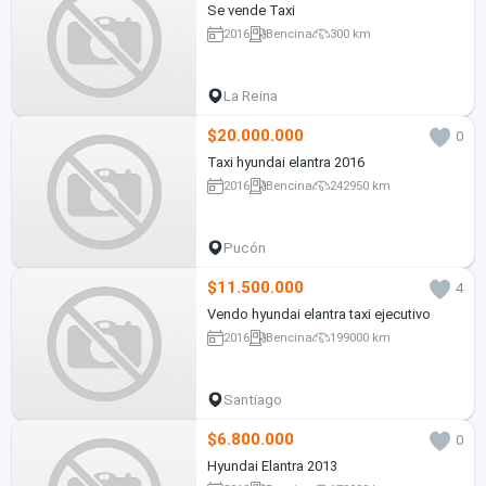
Se vende Taxi
2016
Bencina
300 km
La Reina
$20.000.000
0
Taxi hyundai elantra 2016
2016
Bencina
242950 km
Pucón
$11.500.000
4
Vendo hyundai elantra taxi ejecutivo
2016
Bencina
199000 km
Santiago
$6.800.000
0
Hyundai Elantra 2013