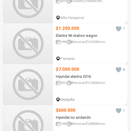
2016
Diesel
100000 km
Alto Hospicio
$1.200.000
1
Elantra 96 station wagon
1996
Bencina
151000 km
Porvenir
$7.000.000
8
Hyundai elantra 2016
2016
Bencina
124000 km
Melipilla
$600.000
1
Hyundai no andando
1996
Bencina
280000 km