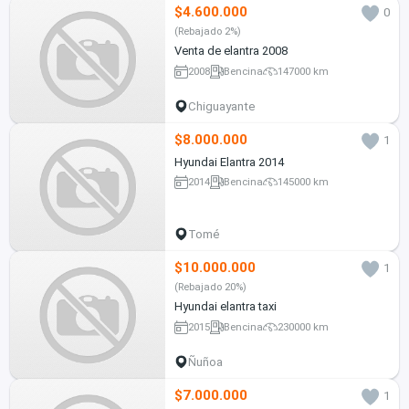
$4.600.000
0
(Rebajado 2%)
Venta de elantra 2008
2008
Bencina
147000 km
Chiguayante
$8.000.000
1
Hyundai Elantra 2014
2014
Bencina
145000 km
Tomé
$10.000.000
1
(Rebajado 20%)
Hyundai elantra taxi
2015
Bencina
230000 km
Ñuñoa
$7.000.000
1