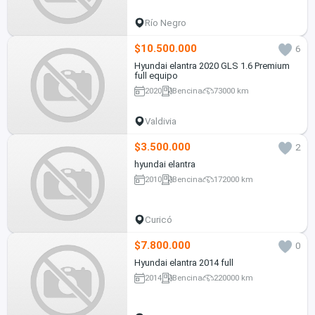
Río Negro
$10.500.000
6
Hyundai elantra 2020 GLS 1.6 Premium
full equipo
2020
Bencina
73000 km
Valdivia
$3.500.000
2
hyundai elantra
2010
Bencina
172000 km
Curicó
$7.800.000
0
Hyundai elantra 2014 full
2014
Bencina
220000 km