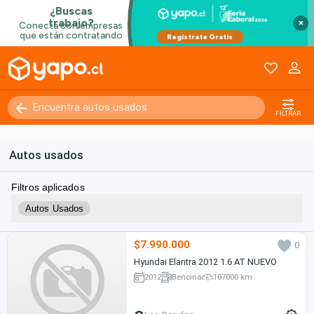
×
FILTRAR
Autos usados
Filtros aplicados
Autos Usados
$7.990.000
0
Hyundai Elantra 2012 1.6 AT NUEVO
2012
Bencina
107000 km