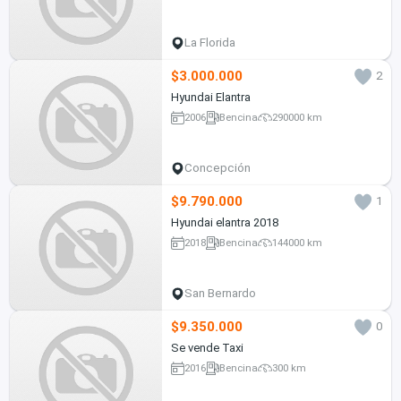
La Florida
$3.000.000
2
Hyundai Elantra
2006
Bencina
290000 km
Concepción
$9.790.000
1
Hyundai elantra 2018
2018
Bencina
144000 km
San Bernardo
$9.350.000
0
Se vende Taxi
2016
Bencina
300 km