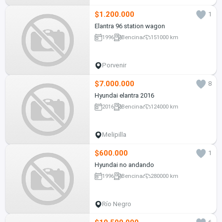
$1.200.000
1
Elantra 96 station wagon
1996
Bencina
151000 km
Porvenir
$7.000.000
8
Hyundai elantra 2016
2016
Bencina
124000 km
Melipilla
$600.000
1
Hyundai no andando
1996
Bencina
280000 km
Río Negro