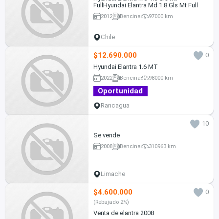
FullHyundai Elantra Md 1.8 Gls Mt Full
2012
Bencina
97000 km
Chile
$12.690.000
0
Hyundai Elantra 1.6 MT
2022
Bencina
98000 km
Oportunidad
Rancagua
10
Se vende
2008
Bencina
310963 km
Limache
$4.600.000
0
(Rebajado 2%)
Venta de elantra 2008