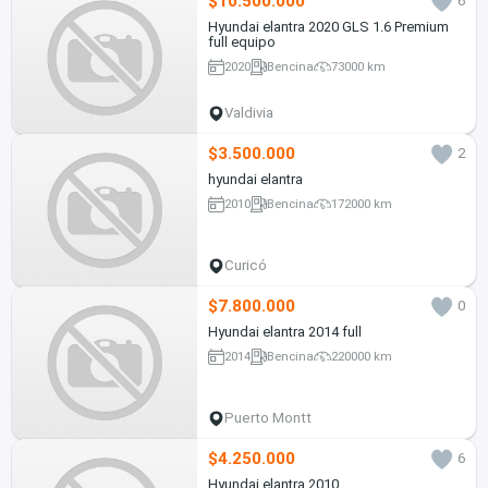
$10.500.000
6
Hyundai elantra 2020 GLS 1.6 Premium
full equipo
2020
Bencina
73000 km
Valdivia
$3.500.000
2
hyundai elantra
2010
Bencina
172000 km
Curicó
$7.800.000
0
Hyundai elantra 2014 full
2014
Bencina
220000 km
Puerto Montt
$4.250.000
6
Hyundai elantra 2010