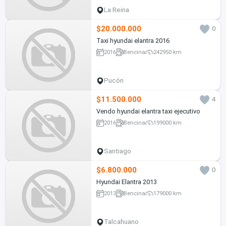
La Reina
$20.000.000
0
Taxi hyundai elantra 2016
2016
Bencina
242950 km
Pucón
$11.500.000
4
Vendo hyundai elantra taxi ejecutivo
2016
Bencina
199000 km
Santiago
$6.800.000
0
Hyundai Elantra 2013
2013
Bencina
179000 km
Talcahuano