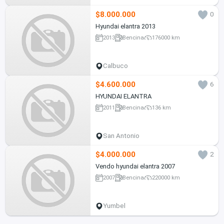
$8.000.000
0
Hyundai elantra 2013
2013
Bencina
176000 km
Calbuco
$4.600.000
6
HYUNDAI ELANTRA
2011
Bencina
136 km
San Antonio
$4.000.000
2
Vendo hyundai elantra 2007
2007
Bencina
220000 km
Yumbel