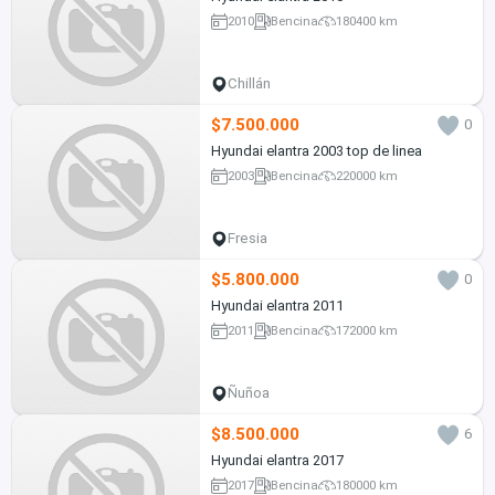
2010
Bencina
180400 km
Chillán
$7.500.000
0
Hyundai elantra 2003 top de linea
2003
Bencina
220000 km
Fresia
$5.800.000
0
Hyundai elantra 2011
2011
Bencina
172000 km
Ñuñoa
$8.500.000
6
Hyundai elantra 2017
2017
Bencina
180000 km