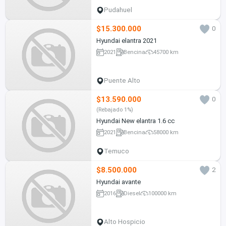
Pudahuel
$15.300.000
0
Hyundai elantra 2021
2021
Bencina
45700 km
Puente Alto
$13.590.000
0
(Rebajado 1%)
Hyundai New elantra 1.6 cc
2021
Bencina
58000 km
Temuco
$8.500.000
2
Hyundai avante
2016
Diesel
100000 km
Alto Hospicio