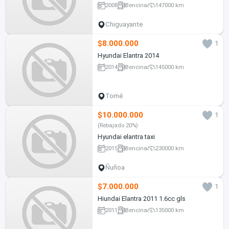
2008
Bencina
147000 km
Chiguayante
$8.000.000
1
Hyundai Elantra 2014
2014
Bencina
145000 km
Tomé
$10.000.000
1
(Rebajado 20%)
Hyundai elantra taxi
2015
Bencina
230000 km
Ñuñoa
$7.000.000
1
Hiundai Elantra 2011 1.6cc gls
2011
Bencina
135000 km