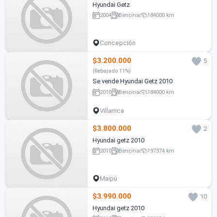
Hyundai Getz
2004
Bencina
184000 km
Concepción
$3.200.000
5
(Rebajado 11%)
Se vende Hyundai Getz 2010
2010
Bencina
184000 km
Villarrica
$3.800.000
2
Hyundai getz 2010
2010
Bencina
197374 km
Maipú
$3.990.000
10
Hyundai getz 2010