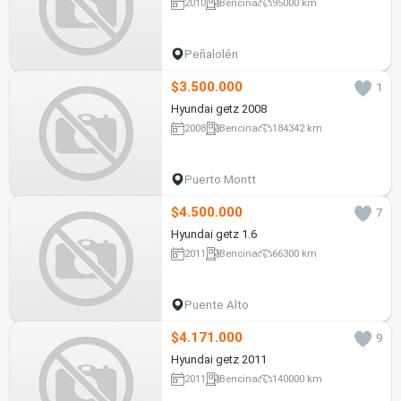
2010
Bencina
95000 km
Peñalolén
$3.500.000
1
Hyundai getz 2008
2008
Bencina
184342 km
Puerto Montt
$4.500.000
7
Hyundai getz 1.6
2011
Bencina
66300 km
Puente Alto
$4.171.000
9
Hyundai getz 2011
2011
Bencina
140000 km