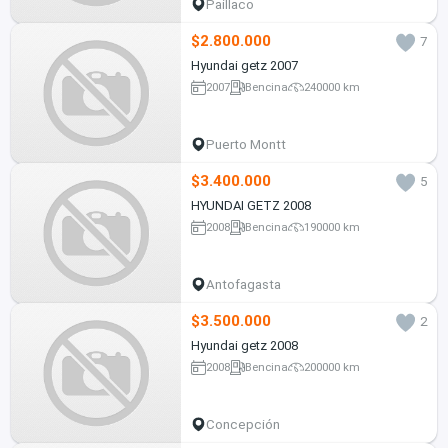
Paillaco
$2.800.000
7
Hyundai getz 2007
2007
Bencina
240000 km
Puerto Montt
$3.400.000
5
HYUNDAI GETZ 2008
2008
Bencina
190000 km
Antofagasta
$3.500.000
2
Hyundai getz 2008
2008
Bencina
200000 km
Concepción