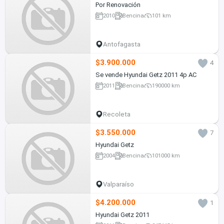
Por Renovación
2010
Bencina
101 km
Antofagasta
$3.900.000
4
Se vende Hyundai Getz 2011 4p AC
2011
Bencina
190000 km
Recoleta
$3.550.000
7
Hyundai Getz
2004
Bencina
101000 km
Valparaíso
$4.200.000
1
Hyundai Getz 2011