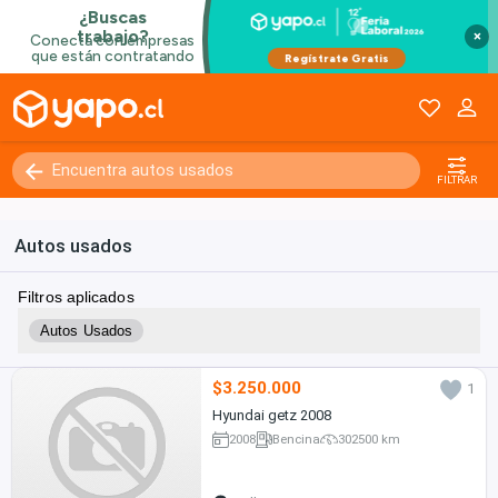
×
FILTRAR
Autos usados
Filtros aplicados
Autos Usados
$3.250.000
1
Hyundai getz 2008
2008
Bencina
302500 km