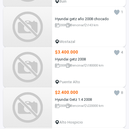
Buin
1
Hyundai getz año 2008 chocado
2008
Bencina
143 km
Mostazal
$3.400.000
4
Hyundai getz 2008
2008
Bencina
180000 km
Puente Alto
$2.400.000
8
Hyundai Getz 1.4 2008
2008
Bencina
220000 km
Alto Hospicio