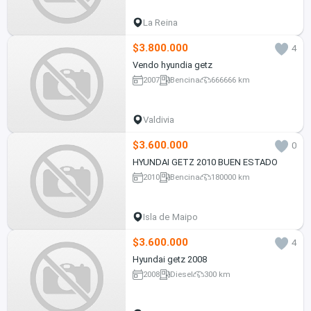
La Reina
$3.800.000
4
Vendo hyundia getz
2007
Bencina
666666 km
Valdivia
$3.600.000
0
HYUNDAI GETZ 2010 BUEN ESTADO
2010
Bencina
180000 km
Isla de Maipo
$3.600.000
4
Hyundai getz 2008
2008
Diesel
300 km