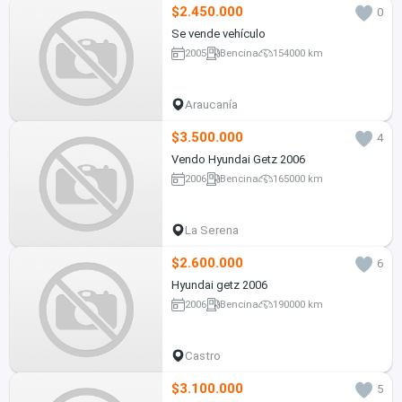
$2.450.000
0
Se vende vehículo
2005
Bencina
154000 km
Araucanía
$3.500.000
4
Vendo Hyundai Getz 2006
2006
Bencina
165000 km
La Serena
$2.600.000
6
Hyundai getz 2006
2006
Bencina
190000 km
Castro
$3.100.000
5