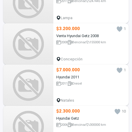
2011
Bencina
247445 km
Lampa
$3.200.000
1
Venta Hyundai Getz 2008
2008
Bencina
155000 km
Concepción
$7.000.000
1
Hyundai 2011
2011
Diesel
Natales
$2.300.000
10
Hyundai Getz
2006
Bencina
300000 km