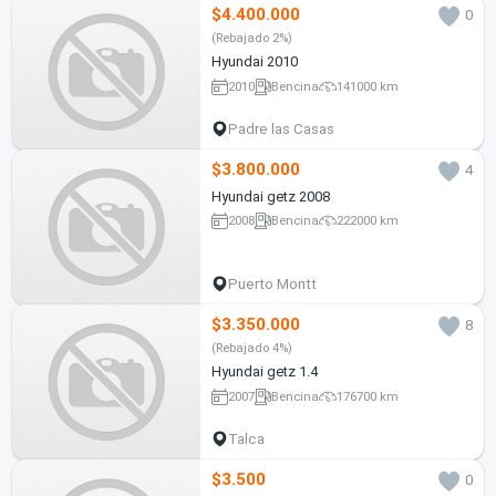
$4.400.000
0
(Rebajado 2%)
Hyundai 2010
2010
Bencina
141000 km
Padre las Casas
$3.800.000
4
Hyundai getz 2008
2008
Bencina
222000 km
Puerto Montt
$3.350.000
8
(Rebajado 4%)
Hyundai getz 1.4
2007
Bencina
176700 km
Talca
$3.500
0