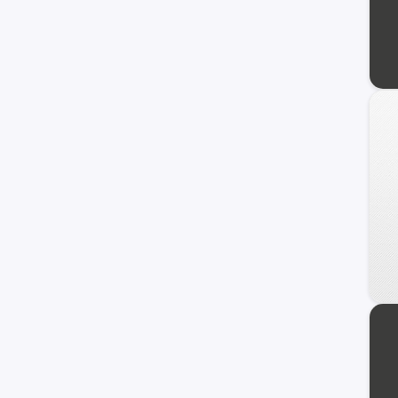
Veracruz
Azera
Coupe
Genesis
HCD-7
Ioniq
i40
ix20