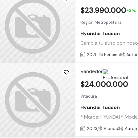
$23.990.000
-2%
Región Metropolitana
Hyundai Tucson
Cambia tu auto con nosotr
2025
Bencina
Auto
Vendedor
$24.000.000
Vitacura
Hyundai Tucson
* Marca: HYUNDAI * Modelo
2023
Híbrido
Autom