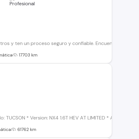
os y ten un proceso seguro y confiable. Encuentra el ideal par
mática
17703 km
: TUCSON * Version: NX4 1.6T HEV AT LIMITED * Año: 2023 * Com
ática
61762 km