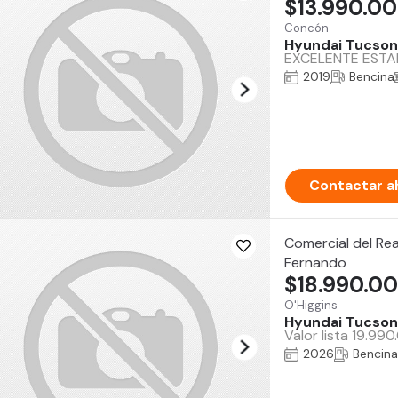
$13.990.0
Concón
Hyundai Tucson
EXCELENTE ESTAD
2019
Bencina
Contactar a
Comercial del Rea
Fernando
$18.990.0
O'Higgins
Hyundai Tucson
Valor lista 19.99
2026
Bencina