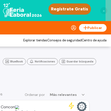
×
Publicar
Explorar tiendas
Consejos de seguridad
Centro de ayuda
BlueBook
Notificaciones
Guardar búsqueda
os
Ordenar por
Más relevantes
 Concon