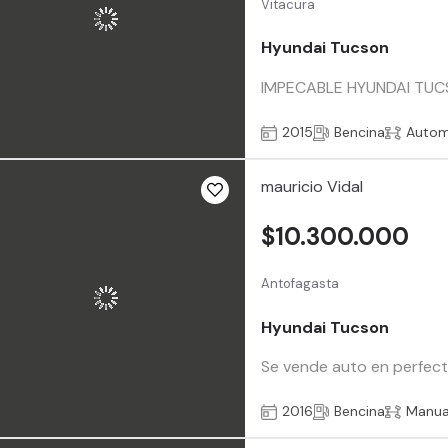
Vitacura
Hyundai Tucson
IMPECABLE HYUNDAI TUCSO
2015
Bencina
Autom
mauricio Vidal
$10.300.000
Antofagasta
Hyundai Tucson
Se vende auto en perfect
2016
Bencina
Manua