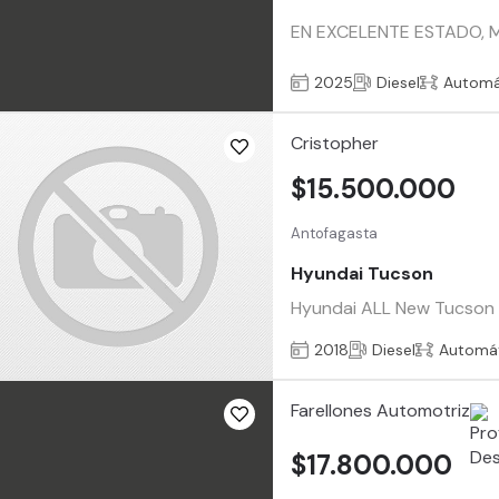
EN EXCELENTE ESTADO, M
2025
Diesel
Automá
Cristopher
$15.500.000
Antofagasta
Hyundai Tucson
Hyundai ALL New Tucson 1
2018
Diesel
Automá
Farellones Automotriz
$17.800.000