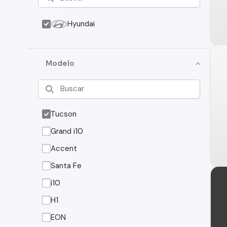
Hyundai
Modelo
Tucson
Grand i10
Accent
Santa Fe
i10
H1
EON