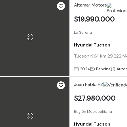
Altamar Motors
$19.990.000
La Serena
Hyundai Tucson
Tucson NX4 Km 29.222 Mot
2024
Bencina
Auto
Juan Pablo HZ
$27.980.000
Región Metropolitana
Hyundai Tucson