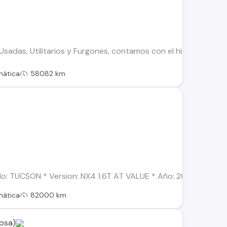
adas, Utilitarios y Furgones, contamos con el historial de to
mática
58082 km
: TUCSON * Version: NX4 1.6T AT VALUE * Año: 2022 * Combustib
mática
82000 km
osa)