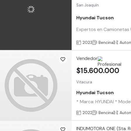
San Joaquín
Hyundai Tucson
Expertos en Camionetas Us
2023
Bencina
Auto
Vendedor
$15.600.000
Vitacura
Hyundai Tucson
* Marca: HYUNDAI * Modelo
2022
Bencina
Auto
INDUMOTORA ONE (Sta. R