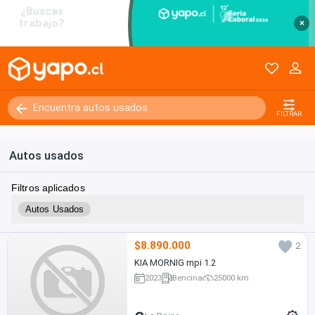
×
FILTRAR
Autos usados
Filtros aplicados
Autos Usados
$8.890.000
2
KIA MORNIG mpi 1.2
2023
Bencina
25000 km