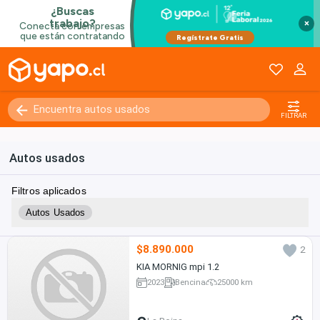
×
FILTRAR
Autos usados
Filtros aplicados
Autos Usados
$8.890.000
2
KIA MORNIG mpi 1.2
2023
Bencina
25000 km