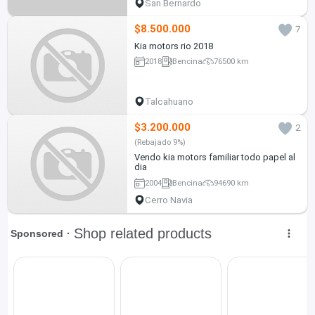
San Bernardo
$8.500.000
7
Kia motors rio 2018
2018
Bencina
76500 km
Talcahuano
$3.200.000
2
(Rebajado 9%)
Vendo kia motors familiar todo papel al
dia
2004
Bencina
94690 km
Cerro Navia