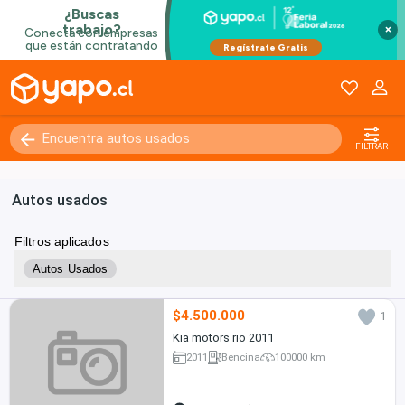
×
FILTRAR
Autos usados
Filtros aplicados
Autos Usados
$4.500.000
1
Kia motors rio 2011
2011
Bencina
100000 km