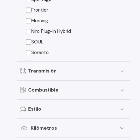
Peugeot
Frontier
Toyota
Morning
Changan
Niro Plug-In Hybrid
Dongfeng
SOUL
Foton
Sorento
Jeep
Sorento EX
Transmisión
Mitsubishi
American Motors
Combustible
Audi
Estilo
Haval
Honda
Kilómetros
Jac