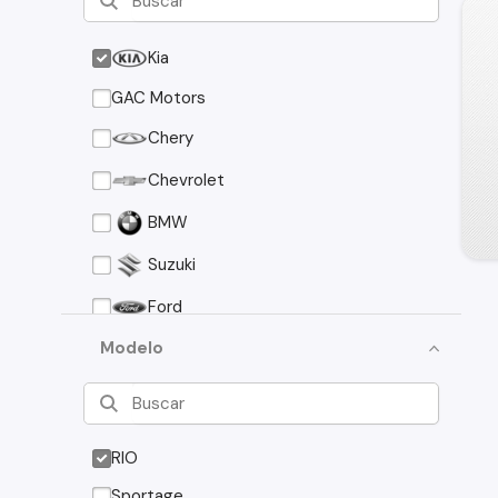
Kia
GAC Motors
Chery
Chevrolet
BMW
Suzuki
Ford
Asia Motors
Modelo
Mazda
Volkswagen
RIO
Nissan
Sportage