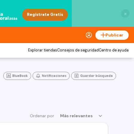
×
Publicar
Explorar tiendas
Consejos de seguridad
Centro de ayuda
BlueBook
Notificaciones
Guardar búsqueda
Ordenar por
Más relevantes