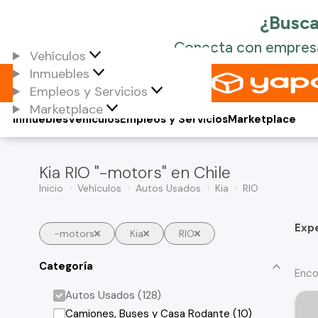
Vehículos
Inmuebles
Empleos y Servicios
Marketplace
Inmuebles
Vehículos
Empleos y Servicios
Marketplace
Kia RIO "-motors" en Chile
Inicio
Vehículos
Autos Usados
Kia
RIO
Exp
-motors
Kia
RIO
Categoría
Enco
Autos Usados (128)
Camiones, Buses y Casa Rodante (10)