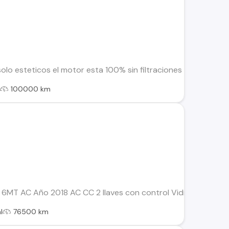
solo esteticos el motor esta 100% sin filtraciones de aceite n
l
100000 km
 6MT AC Año 2018 AC CC 2 llaves con control Vidrios polari
l
76500 km