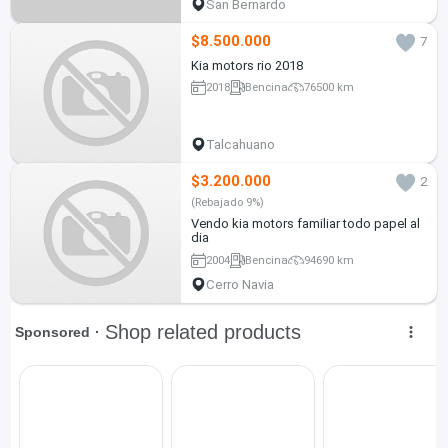
San Bernardo
$8.500.000
7
Kia motors rio 2018
2018
Bencina
76500 km
Talcahuano
$3.200.000
2
(Rebajado 9%)
Vendo kia motors familiar todo papel al
dia
2004
Bencina
94690 km
Cerro Navia