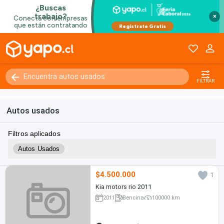
×
FILTRAR
Autos usados
Filtros aplicados
Autos Usados
$4.500.000
1
Kia motors rio 2011
2011
Bencina
100000 km