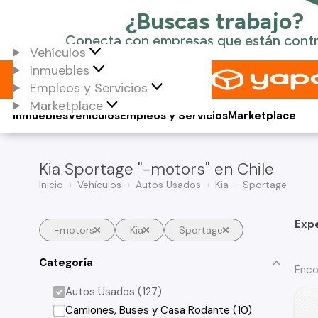
Vehículos
Inmuebles
Empleos y Servicios
Marketplace
Inmuebles
Vehículos
Empleos y Servicios
Marketplace
Kia Sportage "-motors" en Chile
Inicio
Vehículos
Autos Usados
Kia
Sportage
Exp
-motors
Kia
Sportage
Categoría
Enco
Autos Usados (127)
Camiones, Buses y Casa Rodante (10)