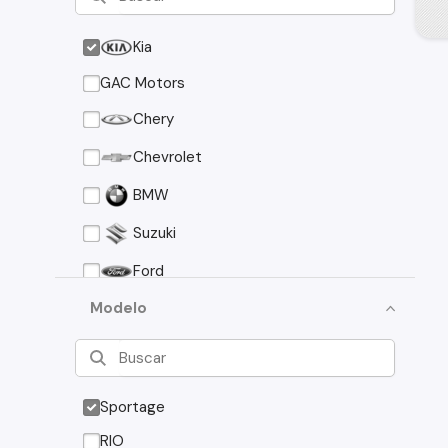
Kia
GAC Motors
Chery
Chevrolet
BMW
Suzuki
Ford
Asia Motors
Modelo
Mazda
Volkswagen
Sportage
Nissan
RIO