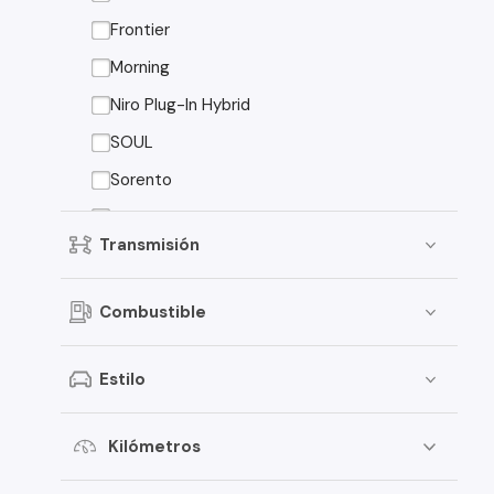
Peugeot
Frontier
Toyota
Morning
Changan
Niro Plug-In Hybrid
Dongfeng
SOUL
Foton
Sorento
Jeep
Sorento EX
Transmisión
Mitsubishi
American Motors
Combustible
Audi
Estilo
Haval
Honda
Kilómetros
Jac