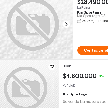
$28.490.0
La Reina
Kia Sportage
Kia Sportage DSL
2026
Bencina
Contactar a
Juan
$4.800.000
-8%
Peñalolén
Kia Sportage
Se vende kia motors spo