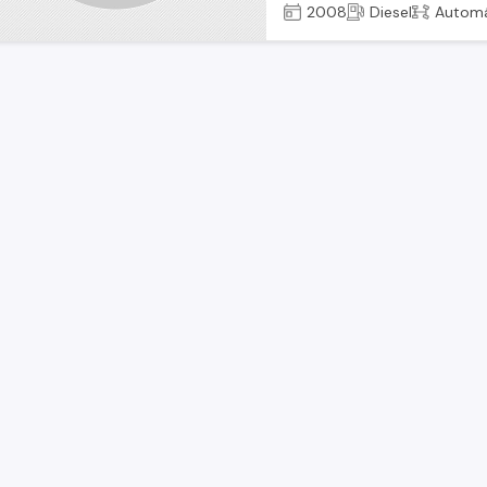
2008
Diesel
Automá