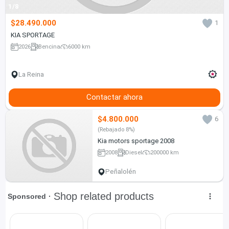
1/8
$28.490.000
1
KIA SPORTAGE
2026
Bencina
6000 km
La Reina
Contactar ahora
$4.800.000
6
(Rebajado 8%)
Kia motors sportage 2008
2008
Diesel
200000 km
Peñalolén