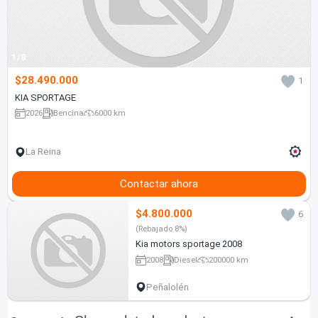
1/8
$28.490.000
1
KIA SPORTAGE
2026
Bencina
6000 km
La Reina
Contactar ahora
$4.800.000
6
(Rebajado 8%)
Kia motors sportage 2008
2008
Diesel
200000 km
Peñalolén