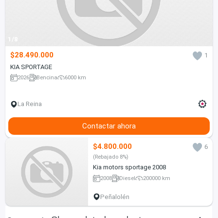
1/8
$28.490.000
1
KIA SPORTAGE
2026
Bencina
6000 km
La Reina
Contactar ahora
$4.800.000
6
(Rebajado 8%)
Kia motors sportage 2008
2008
Diesel
200000 km
Peñalolén