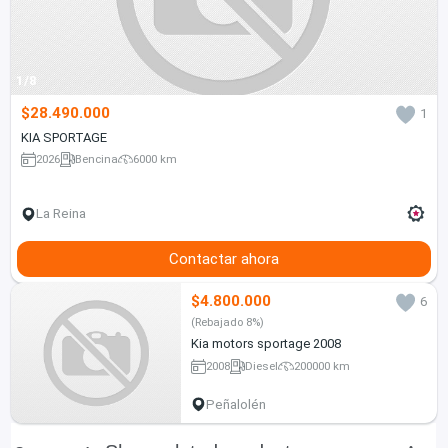
1/8
$28.490.000
1
KIA SPORTAGE
2026
Bencina
6000 km
La Reina
Contactar ahora
$4.800.000
6
(Rebajado 8%)
Kia motors sportage 2008
2008
Diesel
200000 km
Peñalolén