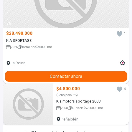
1/8
$28.490.000
1
KIA SPORTAGE
2026
Bencina
6000 km
La Reina
Contactar ahora
$4.800.000
6
(Rebajado 8%)
Kia motors sportage 2008
2008
Diesel
200000 km
Peñalolén