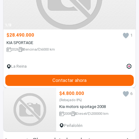
1/8
$28.490.000
1
KIA SPORTAGE
2026
Bencina
6000 km
La Reina
Contactar ahora
$4.800.000
6
(Rebajado 8%)
Kia motors sportage 2008
2008
Diesel
200000 km
Peñalolén