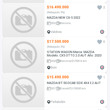
$16.490.000
2
(Rebajado 3%)
MAZDA NEW CX-5 2022
2022
Bencina
Valdivia
$17.500.000
0
(Rebajado 3%)
STATION WAGON Marca: MAZDA
Modelo: CX5 OTTO 2.0 AUT Año: 2020
2020
Bencina
78416 km
Buin
$15.490.000
1
MAZDA BT-50 DCAB SDX 4X4 3.2 AUT
2017
Diesel
139500 km
Peñalolén