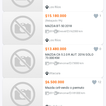
Los Ríos
$15.180.000
1
(Rebajado 9%)
MAZDA BT-50 2018
2018
Diesel
162300 km
Los Ríos
$13.480.000
0
MAZDA CX-5 2.0 R AUT. 2016 SÓLO
73.000 KM.
2016
Bencina
73000 km
Vitacura
$6.500.000
12
Mazda cx9 vendo o permuto
2011
Bencina
181000 km