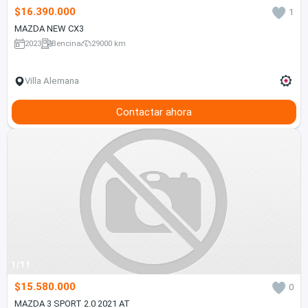
$16.390.000
1
MAZDA NEW CX3
2023
Bencina
29000 km
Villa Alemana
Contactar ahora
1/11
$15.580.000
0
MAZDA 3 SPORT 2.0 2021 AT