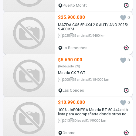
Puerto Montt
$25.900.000
0
MAZDA CX5 5P 4X4 2.0 AUT/ AÑO 2025/
9.400 KM
2025
Bencina
9400 km
Lo Barnechea
$5.690.000
8
(Rebajado 2%)
Mazda CX-7 GT
2008
Bencina
184000 km
Las Condes
$10.990.000
0
100% JAPONESA Mazda BT-50 4x4 está
lista para acompañarte donde otros no
llegan
2013
Diesel
199000 km
Osorno