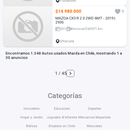
Pudahuel
$14.980.000
0
MAZDA CX5 R 2.0 2WD 6MT - 2019 |
2936
2019
Bencina
83971 km
Vitacura
Encontramos 1.348 Autos usados Mazda en Chile, mostrando 1 a
30 anuncios
1 / 45
Categorías
Inmuebles
Educación
Deportes
Hogar y Jardín
Juguetes & Infantes
Mercancía Mayorista
Belleza
Empleos en Chile
Mascotas