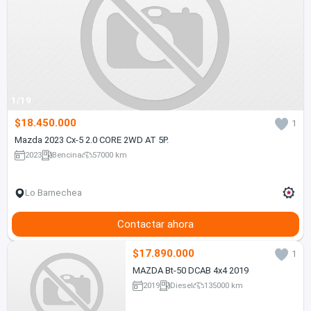
1/19
$18.450.000
1
Mazda 2023 Cx-5 2.0 CORE 2WD AT 5P.
2023
Bencina
57000 km
Lo Barnechea
Contactar ahora
$17.890.000
1
MAZDA Bt-50 DCAB 4x4 2019
2019
Diesel
135000 km