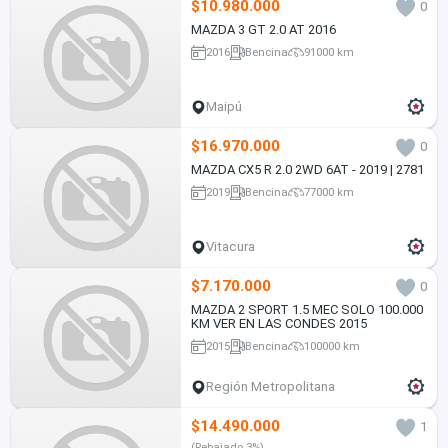
$10.980.000
0
MAZDA 3 GT 2.0 AT 2016
2016
Bencina
91000 km
Maipú
$16.970.000
0
MAZDA CX5 R 2.0 2WD 6AT - 2019 | 2781
2019
Bencina
77000 km
Vitacura
$7.170.000
0
MAZDA 2 SPORT 1.5 MEC SOLO 100.000
KM VER EN LAS CONDES 2015
2015
Bencina
100000 km
Región Metropolitana
$14.490.000
1
(Rebajado 3%)