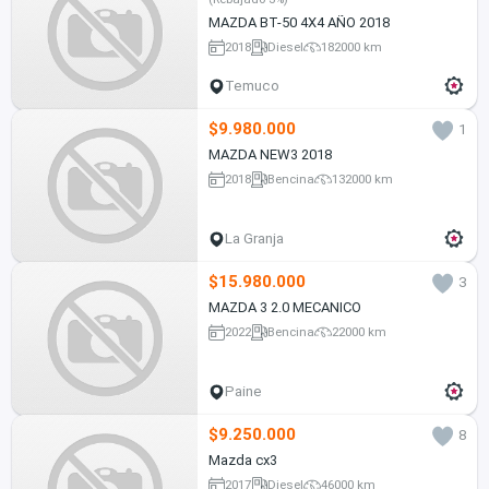
MAZDA BT-50 4X4 AÑO 2018
2018
Diesel
182000 km
Temuco
$9.980.000
1
MAZDA NEW3 2018
2018
Bencina
132000 km
La Granja
$15.980.000
3
MAZDA 3 2.0 MECANICO
2022
Bencina
22000 km
Paine
$9.250.000
8
Mazda cx3
2017
Diesel
46000 km