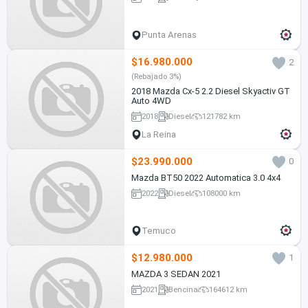
Punta Arenas
$16.980.000
2
(Rebajado 3%)
2018 Mazda Cx-5 2.2 Diesel Skyactiv GT
Auto 4WD
2018
Diesel
121782 km
La Reina
$23.990.000
0
Mazda BT50 2022 Automatica 3.0 4x4
2022
Diesel
108000 km
Temuco
$12.980.000
1
MAZDA 3 SEDAN 2021
2021
Bencina
164612 km