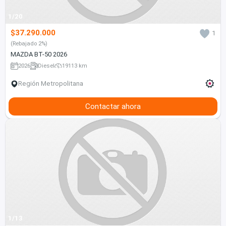
1/20
$37.290.000
1
(Rebajado 2%)
MAZDA BT-50 2026
2026
Diesel
19113 km
Región Metropolitana
Contactar ahora
1/13