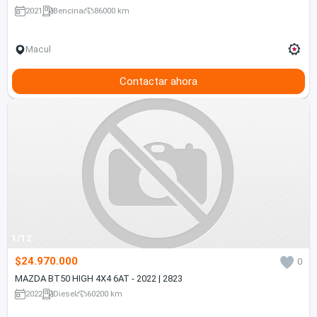
2021
Bencina
86000 km
Macul
Contactar ahora
1/12
$24.970.000
0
MAZDA BT50 HIGH 4X4 6AT - 2022 | 2823
2022
Diesel
60200 km