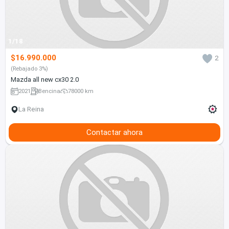
1/18
$16.990.000
2
(Rebajado 3%)
Mazda all new cx30 2.0
2021
Bencina
78000 km
La Reina
Contactar ahora