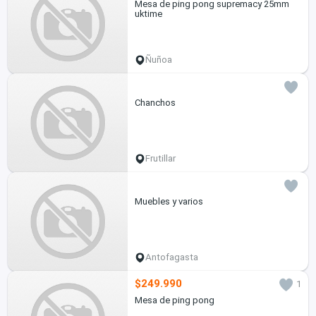
Mesa de ping pong supremacy 25mm
uktime
Ñuñoa
Chanchos
Frutillar
Muebles y varios
Antofagasta
$249.990
1
Mesa de ping pong