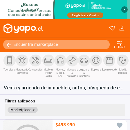
×
FILTRAR
Tecnología
Mercadería
Construcción
Muebles
Música,
Mascotas
Juguetes
Deportes
Supermercado
Salud &
Mayorista
Hogar
Moda &
&
&
Belleza
Jardín
Arte
Animales
Infantiles
Venta y arriendo de inmuebles, autos, búsqueda de empleo y bienes de consumo en Chile
Filtros aplicados
Marketplace >
$498.990