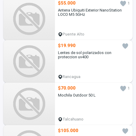
$55.000
1
Antena Ubiquiti Exterior NanoStation
LOCO M5 5GHz
Puente Alto
$19.990
Lentes de sol polarizados con
proteccion uv400
Rancagua
$70.000
1
Mochila Outdoor 50 L
Talcahuano
$105.000