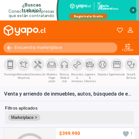
×
FILTRAR
Tecnología
Mercadería
Construcción
Muebles
Música,
Mascotas
Juguetes
Deportes
Supermercado
Salud &
Mayorista
Hogar
Moda &
&
&
Belleza
Jardín
Arte
Animales
Infantiles
Venta y arriendo de inmuebles, autos, búsqueda de empleo y bienes de consumo en Chile
Filtros aplicados
Marketplace >
$399.990
1