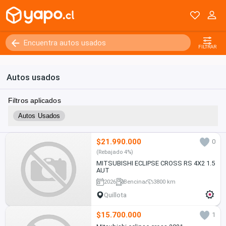
FILTRAR
Autos usados
Filtros aplicados
Autos Usados
$21.990.000
0
(Rebajado 4%)
MITSUBISHI ECLIPSE CROSS RS 4X2 1.5
AUT
2026
Bencina
3800 km
Quillota
$15.700.000
1