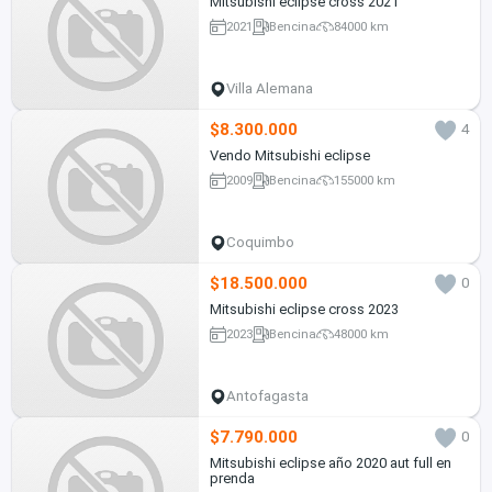
Mitsubishi eclipse cross 2021
2021
Bencina
84000 km
Villa Alemana
$8.300.000
4
Vendo Mitsubishi eclipse
2009
Bencina
155000 km
Coquimbo
$18.500.000
0
Mitsubishi eclipse cross 2023
2023
Bencina
48000 km
Antofagasta
$7.790.000
0
Mitsubishi eclipse año 2020 aut full en
prenda