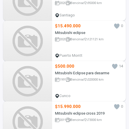
2020
Bencina
95000 km
Santiago
$15.490.000
0
Mitsubishi eclipse
2020
Bencina
121121 km
Puerto Montt
$500.000
14
Mitsubishi Eclipse para desarme
1991
Bencina
320000 km
Cunco
$15.990.000
0
Mitsubishi eclipse cross 2019
2019
Bencina
73000 km