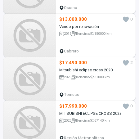
Osorno
$13.000.000
0
Vendo por renovación
2019
Bencina
150000 km
Cabrero
$17.490.000
2
Mitsubishi eclipse cross 2020
2020
Bencina
31000 km
Temuco
$17.990.000
0
MITSUBISHI ECLIPSE CROSS 2023
2023
Bencina
67140 km
Región Metropolitana