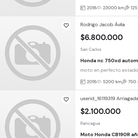
2018
23000 km
125
Rodrigo Jacob Ávila
$6.800.000
San Carlos
Honda nc 750xd autom
moto en perfecto estado 
2018
5200 km
750 
userid_16119319 Arriagad
$2.100.000
Rancagua
Moto Honda CB190R añ