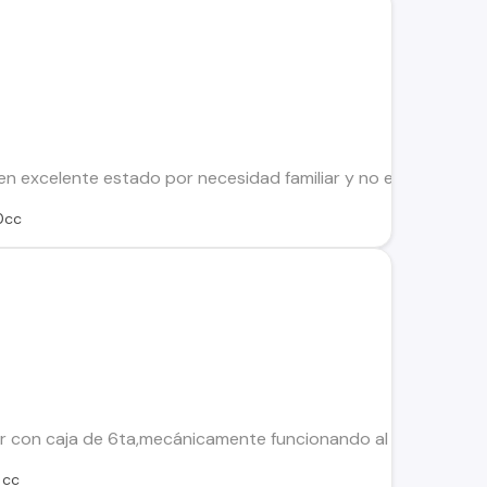
 excelente estado por necesidad familiar y no económica, se va
0cc
con caja de 6ta,mecánicamente funcionando al 100% llega a c
 cc