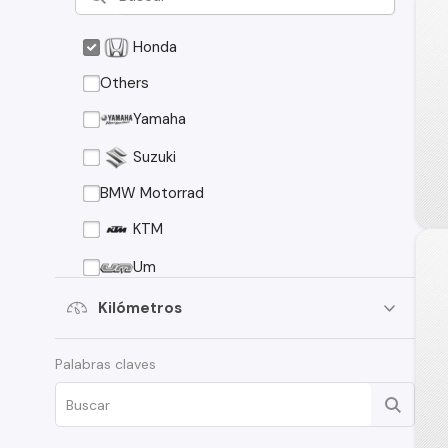
Honda
Others
Yamaha
Suzuki
BMW Motorrad
KTM
Um
Pulsar
Kilómetros
Kawasaki
Palabras claves
CF Moto
Keeway