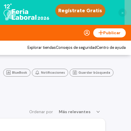
×
Publicar
Explorar tiendas
Consejos de seguridad
Centro de ayuda
BlueBook
Notificaciones
Guardar búsqueda
Ordenar por
Más relevantes