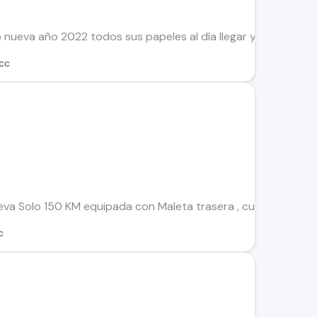
0
eva año 2022 todos sus papeles al día llegar y transferir s
cc
a Solo 150 KM equipada con Maleta trasera , cubre carter C
c