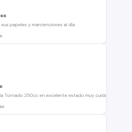
5cc
sus papeles y mantenciones al día
cc
cc
 Tornado 250cc en excelente estado muy cuidada con 24 mil k
cc