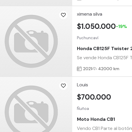
ximena silva
$1.050.000
-19%
Puchuncaví
Honda CB125F Twister 
Se vende Honda CB125F Tw
2021
42000 km
Louis
$700.000
Ñuñoa
Moto Honda CB1
Vendo CB1 Parte al botón P