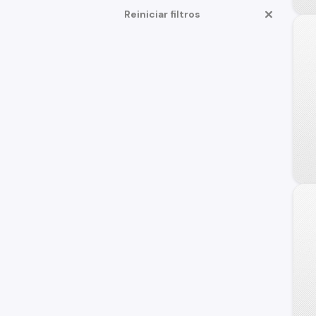
Lifan
Reiniciar filtros
Triumph
Bajaj
Husqvarna
Harley Davidson
Unico
Vespa
Otros
Ducati
Aprilia
BET
BMW Motorrad