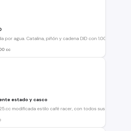
0
ada por agua. Catalina, piñón y cadena DID con 1.000 km apro
000 cc
lente estado y casco
cc modificada estilo café racer, con todos sus papeles al día l
c