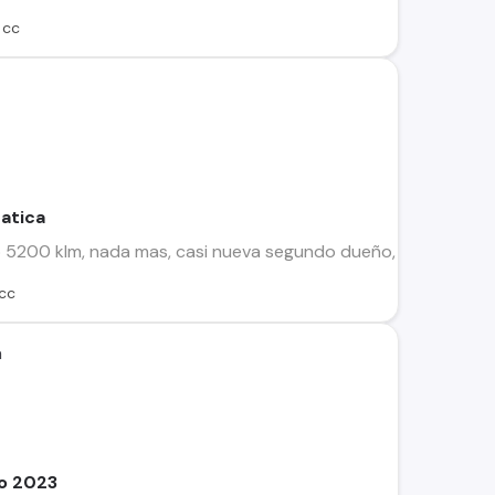
 cc
atica
5200 klm, nada mas, casi nueva segundo dueño, todas sus ma
cc
a
o 2023