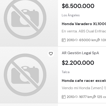
$6.500.000
Los Ángeles
Honda Varadero XL100
En venta. ABS Dual Enfri
2010
65000 km
1.
AR Gestión Legal SpA
$2.200.000
Talca
Honda cafe racer exce
Vendo mi Honda (vmen) 125.
2010
16177 km
125 c