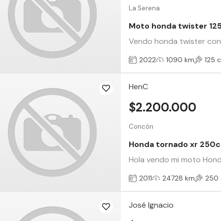
La Serena
Moto honda twister 12
Vendo honda twister con 
2022
1090 km
125 
HenC
$2.200.000
Concón
Honda tornado xr 250
Hola vendo mi moto Honda
2011
24728 km
250 
José Ignacio