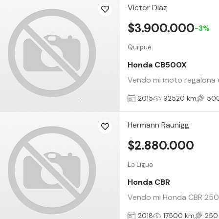
Victor Diaz
$3.900.000
-3%
Quilpué
Honda CB500X
Vendo mi moto regalona en
2015
92520 km
50
Hermann Raunigg
$2.880.000
La Ligua
Honda CBR
Vendo mi Honda CBR 250r 
2018
17500 km
250