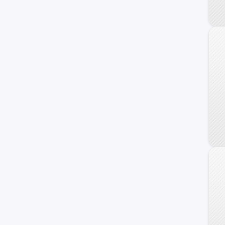
TVS
XY
Daytona
Royal Enfield
Can Am
Fuxin
Hero
Kymco
Moto Guzzi
Piaggio
United Motors
Benelli
Haojue