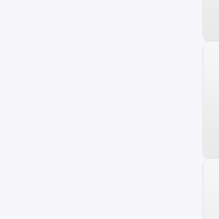
Jialing
Loncin
MV Agusta
Moto Tek
Polaris
Sachs
Sanya
Sherco
Speedy Motors
Sukida
Yumbo
Zontes