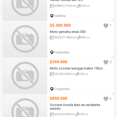
2008
13150 km
125 cc
Valdivia
$5.300.000
1
Moto yamaha xmax 300
2022
11883 km
300 cc
Peñalolén
$350.000
2
Moto scooter wangye matrix 150cc
2014
1000 km
150 cc
Coquimbo
$850.000
6
Scooter Honda Navi en excelente
estado.
2022
7000 km
100 cc