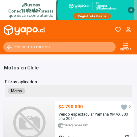
×
FILTRAR
Motos en Chile
Filtros aplicados
Motos
$4.790.000
2
Vendo espectacular Yamaha XMAX 300
año 2024
2024
4544 km