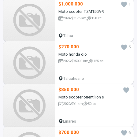
$1.000.000
1
Moto scooter TZM150A-9
2024
176 km
150 cc
Talca
$270.000
5
Moto honda dio
2022
5000 km
125 cc
Talcahuano
$850.000
Moto scooter orient lion s
2022
1 km
50 cc
Linares
$700.000
6