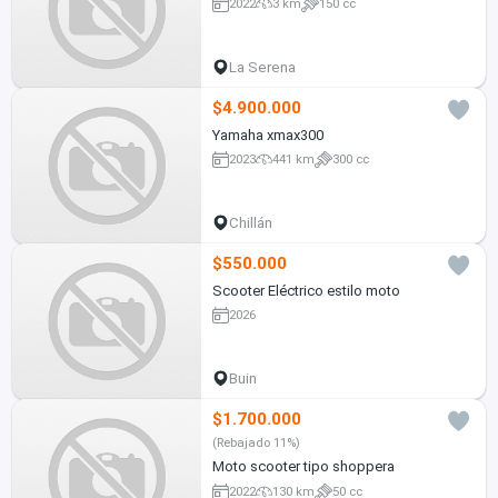
2022
3 km
150 cc
La Serena
$4.900.000
Yamaha xmax300
2023
441 km
300 cc
Chillán
$550.000
Scooter Eléctrico estilo moto
2026
Buin
$1.700.000
(Rebajado 11%)
Moto scooter tipo shoppera
2022
130 km
50 cc