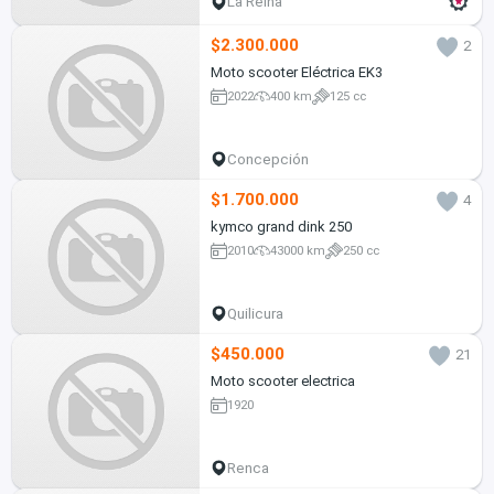
La Reina
$2.300.000
2
Moto scooter Eléctrica EK3
2022
400 km
125 cc
Concepción
$1.700.000
4
kymco grand dink 250
2010
43000 km
250 cc
Quilicura
$450.000
21
Moto scooter electrica
1920
Renca