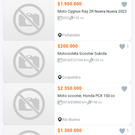
$1.900.000
Moto Cygnus Ray ZR Nueva Nueva 2023
2023
125 cc
Peñalolén
$200.000
1
Motocicleta Scooter Sukida
2016
21556 km
125 cc
Coquimbo
$2.350.000
Moto scooter, Honda PCX 150 cc
2015
8850 km
150 cc
Río Bueno
$1.300.000
1