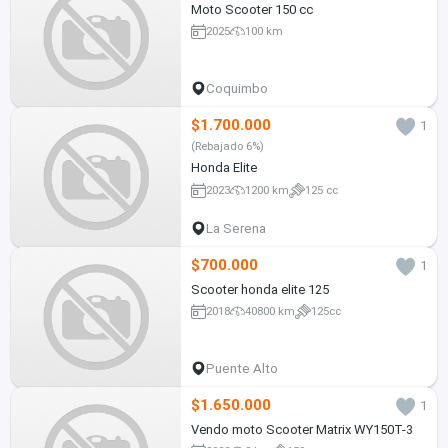
Moto Scooter 150 cc
2025
100 km
Coquimbo
$1.700.000
1
(Rebajado 6%)
Honda Elite
2023
1200 km
125 cc
La Serena
$700.000
1
Scooter honda elite 125
2018
40800 km
125cc
Puente Alto
$1.650.000
1
Vendo moto Scooter Matrix WY150T-3