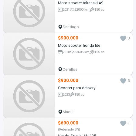
Moto scooter takasaki A9
2021
22000 km
150 cc
Santiago
$900.000
3
Moto scooter honda lite
2018
33605 km
125 cc
Cerrillos
$900.000
5
Scooter para delivery
2023
150 cc
Macul
$690.000
1
(Rebajado 8%)
Vendo Suzuki AN 125