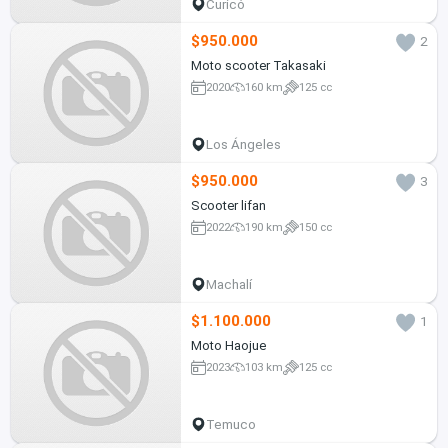
Curicó
$950.000
2
Moto scooter Takasaki
2020
160 km
125 cc
Los Ángeles
$950.000
3
Scooter lifan
2022
190 km
150 cc
Machalí
$1.100.000
1
Moto Haojue
2023
103 km
125 cc
Temuco