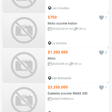
Las Condes
$750
1
Moto scooter kislon
2016
20141 km
150 cc
La Serena
$1.200.000
2
Moto
2025
86 km
150 cc
San Bernardo
$3.250.000
1
Exelente scooter XMAX 300
2020
39000 km