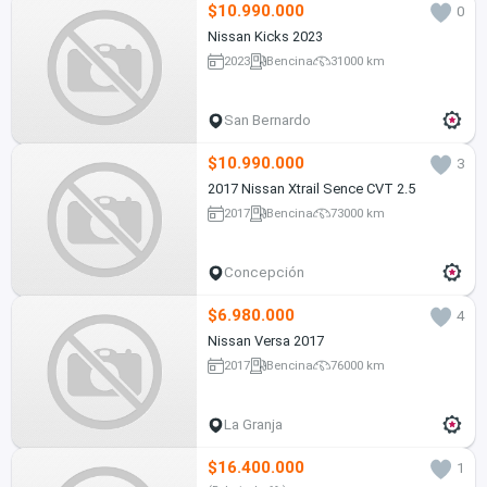
$10.990.000
0
Nissan Kicks 2023
2023
Bencina
31000 km
San Bernardo
$10.990.000
3
2017 Nissan Xtrail Sence CVT 2.5
2017
Bencina
73000 km
Concepción
$6.980.000
4
Nissan Versa 2017
2017
Bencina
76000 km
La Granja
$16.400.000
1