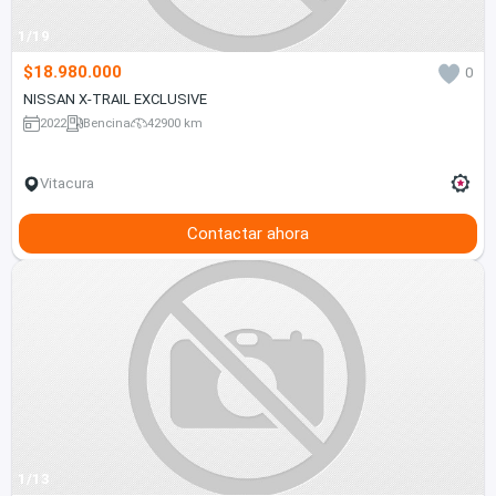
1/19
$18.980.000
0
NISSAN X-TRAIL EXCLUSIVE
2022
Bencina
42900 km
Vitacura
Contactar ahora
1/13