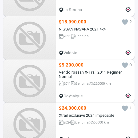
La Serena
$18.990.000
2
NISSAN NAVARA 2021 4x4
2021
Bencina
Valdivia
$5.200.000
0
Vendo Nissan X-Trail 2011 Regimen
Normal
2011
Bencina
220000 km
Coyhaique
$24.000.000
1
Xtrail exclusive 2024 impecable
2024
Bencina
50000 km