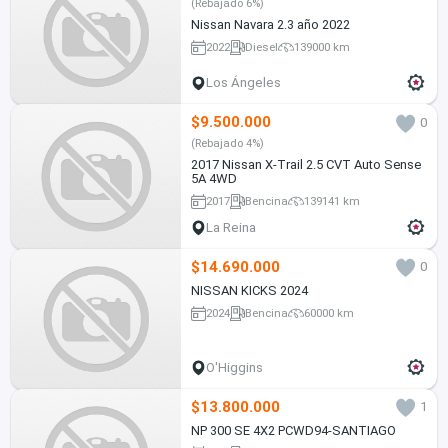
(Rebajado 6%)
Nissan Navara 2.3 año 2022
2022
Diesel
139000 km
Los Ángeles
$9.500.000
0
(Rebajado 4%)
2017 Nissan X-Trail 2.5 CVT Auto Sense
5A 4WD
2017
Bencina
139141 km
La Reina
$14.690.000
0
NISSAN KICKS 2024
2024
Bencina
60000 km
O'Higgins
$13.800.000
1
NP 300 SE 4X2 PCWD94-SANTIAGO