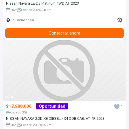
Nissan Navara LE 2.3 Platinum 4WD AT 2023
2023
Diesel
126000 km
Lo Barnechea
Contactar ahora
1/20
$17.980.000
Oportunidad
1
(Rebajado 3%)
NISSAN NAVARA 2.3D XE DIESEL 4X4 DOB.CAB. AT 4P. 2023
2023
Diesel
119485 km