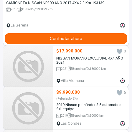
CAMIONETA NISSAN NP300 AÑO 2017 4X4 2.3 Km 193139
2017
Diesel
193129 km
La Serena
Contactar ahora
$17.990.000
0
NISSAN MURANO EXCLUSIVE 4X4 AÑO
2021
2021
Bencina
130000 km
Villa Alemana
$9.990.000
5
(Rebajado 2%)
2019 Nissan pathfinder 3.5 automatica
full equipo
2019
Bencina
80000 km
Las Condes