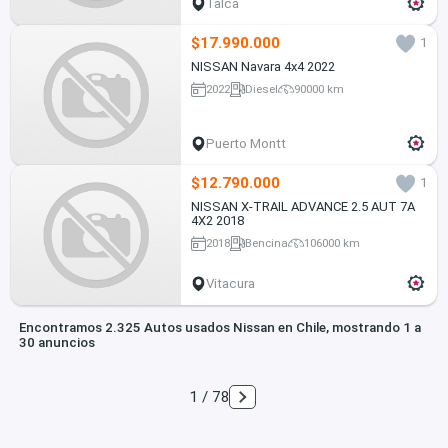
Talca
$17.990.000
1
NISSAN Navara 4x4 2022
2022
Diesel
90000 km
Puerto Montt
$12.790.000
1
NISSAN X-TRAIL ADVANCE 2.5 AUT 7A
4X2 2018
2018
Bencina
106000 km
Vitacura
Encontramos 2.325 Autos usados Nissan en Chile, mostrando 1 a
30 anuncios
1 / 78