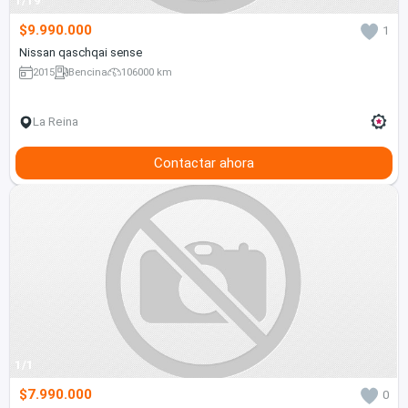
1/19
$9.990.000
1
Nissan qaschqai sense
2015
Bencina
106000 km
La Reina
Contactar ahora
1/1
$7.990.000
0