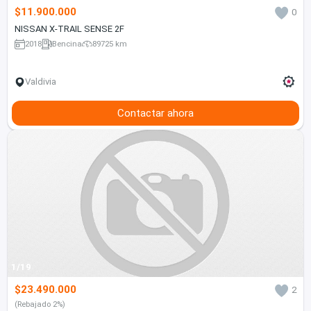
$11.900.000
0
NISSAN X-TRAIL SENSE 2F
2018
Bencina
89725 km
Valdivia
Contactar ahora
1/19
$23.490.000
2
(Rebajado 2%)