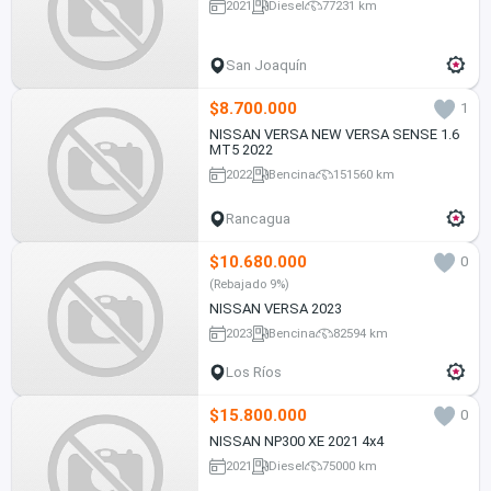
2021
Diesel
77231 km
San Joaquín
$8.700.000
1
NISSAN VERSA NEW VERSA SENSE 1.6
MT5 2022
2022
Bencina
151560 km
Rancagua
$10.680.000
0
(Rebajado 9%)
NISSAN VERSA 2023
2023
Bencina
82594 km
Los Ríos
$15.800.000
0
NISSAN NP300 XE 2021 4x4
2021
Diesel
75000 km