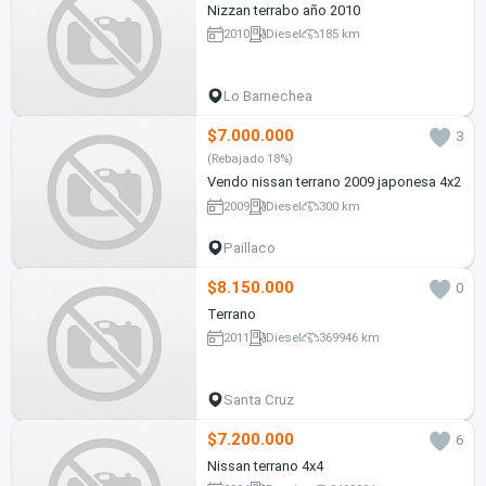
Nizzan terrabo año 2010
2010
Diesel
185 km
Lo Barnechea
$7.000.000
3
(Rebajado 18%)
Vendo nissan terrano 2009 japonesa 4x2
2009
Diesel
300 km
Paillaco
$8.150.000
0
Terrano
2011
Diesel
369946 km
Santa Cruz
$7.200.000
6
Nissan terrano 4x4