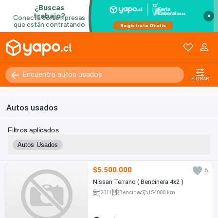
×
FILTRAR
Autos usados
Filtros aplicados
Autos Usados
$5.500.000
6
Nissan Terrano ( Bencinera 4x2 )
2011
Bencina
154000 km