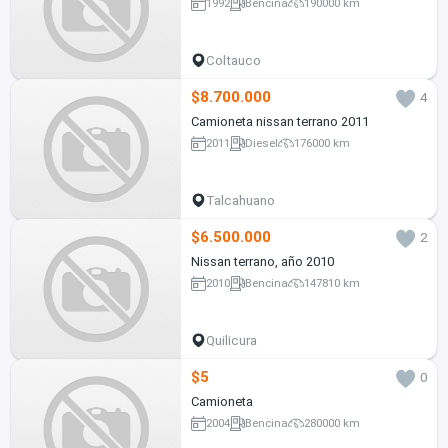
1992
Bencina
190000 km
Coltauco
$8.700.000
4
Camioneta nissan terrano 2011
2011
Diesel
176000 km
Talcahuano
$6.500.000
2
Nissan terrano, año 2010
2010
Bencina
147810 km
Quilicura
$5
0
Camioneta
2004
Bencina
280000 km