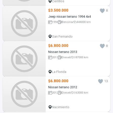
Cerrillos
$3.500.000
8
Jeep nissan terrano 1994 4x4
1994
Bencina
444000 km
San Fernando
$6.800.000
8
Nissan terrano 2013
2013
Diesel
187000 km
La Florida
$6.800.000
13
Nissan terrano 2012
2012
Diesel
163000 km
Nacimiento