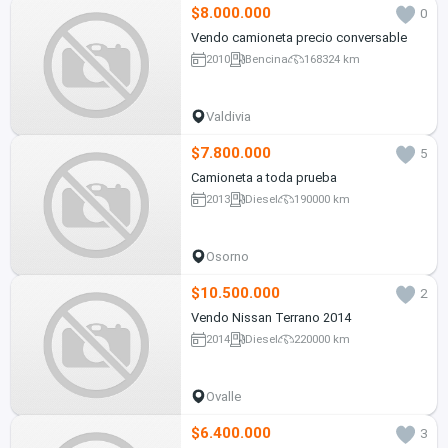
$8.000.000
0
Vendo camioneta precio conversable
2010
Bencina
168324 km
Valdivia
$7.800.000
5
Camioneta a toda prueba
2013
Diesel
190000 km
Osorno
$10.500.000
2
Vendo Nissan Terrano 2014
2014
Diesel
220000 km
Ovalle
$6.400.000
3