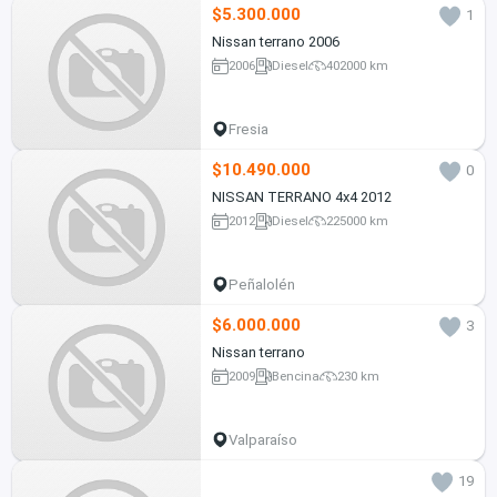
$5.300.000
1
Nissan terrano 2006
2006
Diesel
402000 km
Fresia
$10.490.000
0
NISSAN TERRANO 4x4 2012
2012
Diesel
225000 km
Peñalolén
$6.000.000
3
Nissan terrano
2009
Bencina
230 km
Valparaíso
19