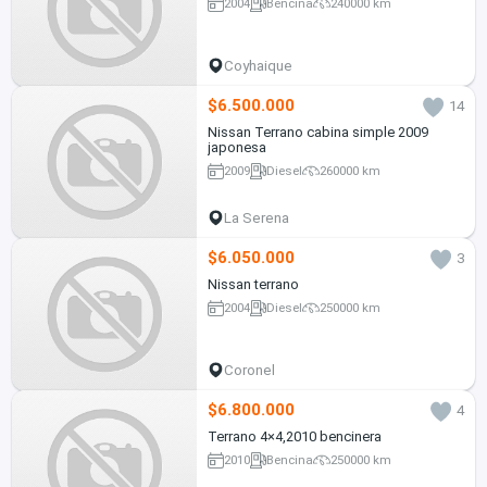
2004
Bencina
240000 km
Coyhaique
$6.500.000
14
Nissan Terrano cabina simple 2009
japonesa
2009
Diesel
260000 km
La Serena
$6.050.000
3
Nissan terrano
2004
Diesel
250000 km
Coronel
$6.800.000
4
Terrano 4×4,2010 bencinera
2010
Bencina
250000 km