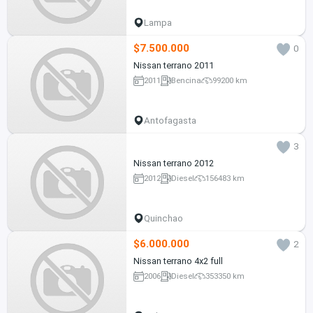
Lampa
$7.500.000
0
Nissan terrano 2011
2011
Bencina
99200 km
Antofagasta
3
Nissan terrano 2012
2012
Diesel
156483 km
Quinchao
$6.000.000
2
Nissan terrano 4x2 full
2006
Diesel
353350 km