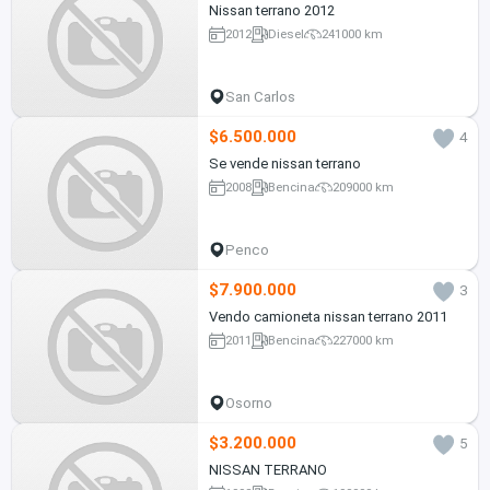
Nissan terrano 2012
2012
Diesel
241000 km
San Carlos
$6.500.000
4
Se vende nissan terrano
2008
Bencina
209000 km
Penco
$7.900.000
3
Vendo camioneta nissan terrano 2011
2011
Bencina
227000 km
Osorno
$3.200.000
5
NISSAN TERRANO