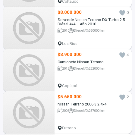
Coltauco
$8.000.000
0
Se vende Nissan Terrano DX Turbo 2.5
Diésel 4x4 – Año 2010
2010
Diesel
360000 km
Los Ríos
$8.900.000
4
Camioneta Nissan Terrano
2012
Diesel
232000 km
Copiapó
$5.650.000
2
Nissan Terrano 2006 3.2 4x4
2006
Diesel
267000 km
Futrono